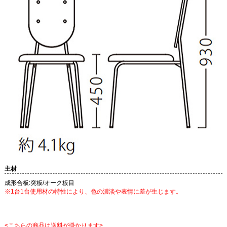
主材
成形合板:突板/オーク板目
※1台1台使用材の特性により、色の濃淡や表情に差が生じます。
<こちらの商品は送料が掛かります>