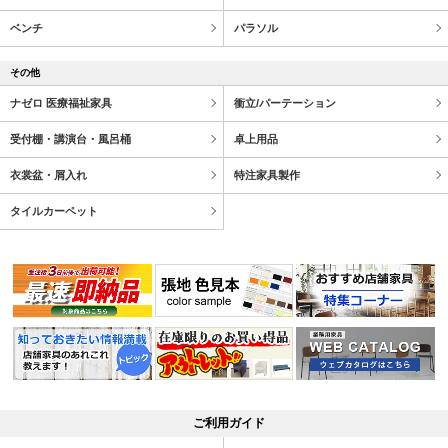
ベンチ
パラソル
その他
ナゼロ 医療福祉家具
衝立/パーテーション
受付棚・講演台・風呂桶
卓上用品
衣裳盆・屑入れ
特注家具製作
タイルカーペット
ご利用ガイド