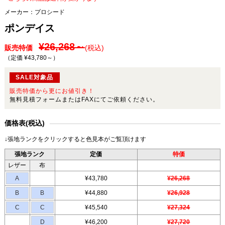
メーカー：
プロシード
ポンデイス
¥26,268～
販売特価
(税込)
（定価 ¥43,780～
）
SALE対象品
販売特価から更にお値引き！
無料見積フォームまたはFAXにてご依頼ください。
価格表(税込)
↓張地ランクをクリックすると色見本がご覧頂けます
張地ランク
定価
特価
レザー
布
A
¥43,780
¥26,268
B
B
¥44,880
¥26,928
C
C
¥45,540
¥27,324
D
¥46,200
¥27,720