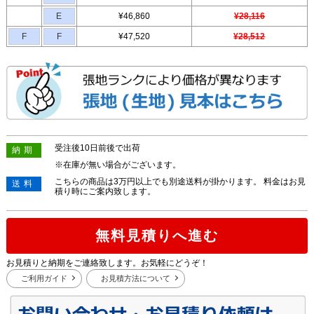
E
¥46,860
¥28,116
F
F
¥47,520
¥28,512
受注後10日前後で出荷
納期
※在庫が無い場合がございます。
こちらの商品は3万円以上でも別途送料が掛かります。 料金はお見
送料
積り時にご案内致します。
無料見積りへ進む
お見積りと納期をご連絡致します。お気軽にどうぞ！
ご利用ガイド
お見積方法について