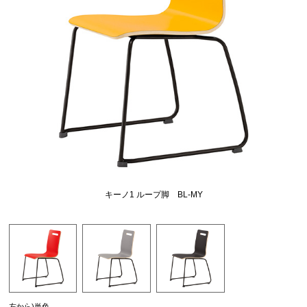
キーノ1 ループ脚 BL-MY
左から)単色