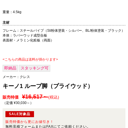
重量：4.5kg
主材
フレーム：スチールパイプ（SI/粉体塗装・シルバー、BL/粉体塗装・ブラック）
本体：ラバーウッド成型合板
表面材・メラミン化粧板（両面）
<こちらの商品は送料が掛かります>
即納品
スタッキング可
メーカー：
クレス
キーノ1 ループ脚（プライウッド）
¥16,517～
販売特価
(税込)
（定価 ¥30,030～
）
SALE対象品
販売特価から更にお値引き！
無料見積フォームまたはFAXにてご依頼ください。