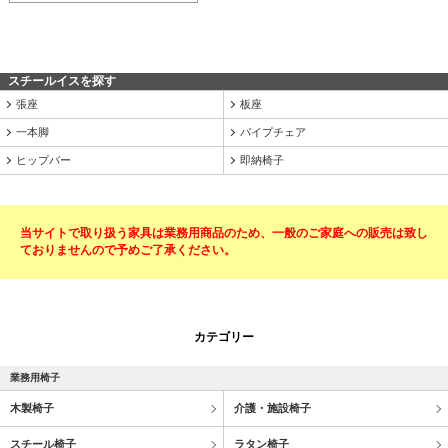
スチールイスを探す
張座
板座
一本脚
パイプチェア
ヒップバー
即納椅子
当サイトで取り扱う家具は業務用商品のため、一般のご家庭への販売は致し
ておりませんので予めご了承ください。
カテゴリー
業務用椅子
木製椅子
介護・施設椅子
スチール椅子
ラタン椅子