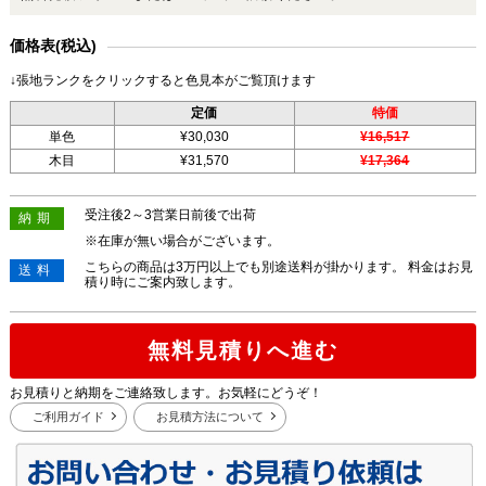
価格表(税込)
↓張地ランクをクリックすると色見本がご覧頂けます
定価
特価
単色
¥30,030
¥16,517
木目
¥31,570
¥17,364
受注後2～3営業日前後で出荷
納期
※在庫が無い場合がございます。
こちらの商品は3万円以上でも別途送料が掛かります。 料金はお見
送料
積り時にご案内致します。
無料見積りへ進む
お見積りと納期をご連絡致します。お気軽にどうぞ！
ご利用ガイド
お見積方法について