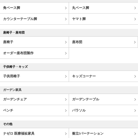
角ベース脚
丸ベース脚
カウンターテーブル脚
ヤマト脚
座椅子・座布団
座椅子
座布団
オーダー座布団製作
子供椅子・キッズ
子供用椅子
キッズコーナー
ガーデン家具
ガーデンチェア
ガーデンテーブル
ベンチ
パラソル
その他
ナゼロ 医療福祉家具
衝立/パーテーション