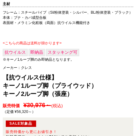
主材
フレーム：スチールパイプ（SI/粉体塗装・シルバー、BL/粉体塗装・ブラック）
本体：ブナ・カバ成型合板
表面材・メラミン化粧板（両面）抗ウイルス機能付き
<こちらの商品は送料が掛かります>
抗ウイルス
即納品
スタッキング可
※キーノ1ループ脚のみ即納品となります。
メーカー：
クレス
【抗ウイルス仕様】
キーノ1ループ脚（プライウッド）
キーノ2ループ脚（張座）
¥30,976～
販売特価
(税込)
（定価 ¥56,320～
）
SALE対象品
販売特価から更にお値引き！