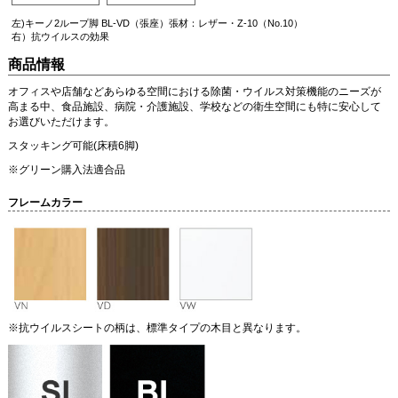
左)キーノ2ループ脚 BL-VD（張座）張材：レザー・Z-10（No.10）
右）抗ウイルスの効果
商品情報
オフィスや店舗などあらゆる空間における除菌・ウイルス対策機能のニーズが
高まる中、食品施設、病院・介護施設、学校などの衛生空間にも特に安心して
お選びいただけます。
スタッキング可能(床積6脚)
※グリーン購入法適合品
フレームカラー
※抗ウイルスシートの柄は、標準タイプの木目と異なります。