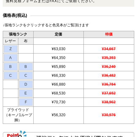
無料見積フォームまたはFAXにてご依頼ください。
価格表(税込)
↓張地ランクをクリックすると色見本がご覧頂けます
張地ランク
定価
特価
レザー
布
Z
¥63,030
¥34,667
A
¥64,350
¥35,393
B
B
¥65,890
¥36,240
C
C
¥66,330
¥36,482
D
¥66,880
¥36,784
E
¥68,530
¥37,692
F
¥70,730
¥38,902
プライウッド
（キーノ1ループ
¥56,320
¥30,976
脚）