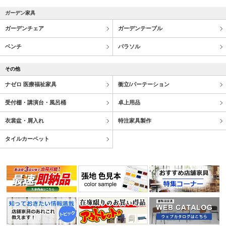
ガーデン家具
ガーデンチェア
ガーデンテーブル
ベンチ
パラソル
その他
ナゼロ 医療福祉家具
衝立/パーテーション
受付棚・講演台・風呂桶
卓上用品
衣裳盆・屑入れ
特注家具製作
タイルカーペット