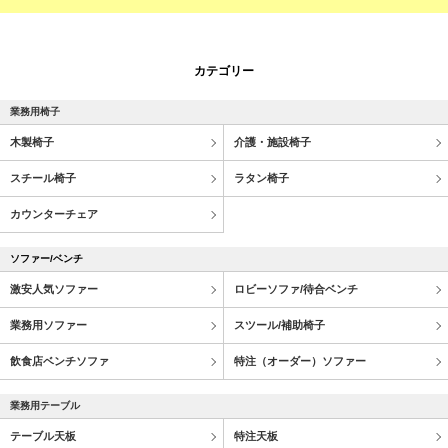
カテゴリー
業務用椅子
木製椅子
介護・施設椅子
スチール椅子
ラタン椅子
カウンターチェア
ソファー/ベンチ
激安人気ソファー
ロビーソファ/待合ベンチ
業務用ソファー
スツール/補助椅子
飲食店ベンチソファ
特注（オーダー）ソファー
業務用テーブル
テーブル天板
特注天板