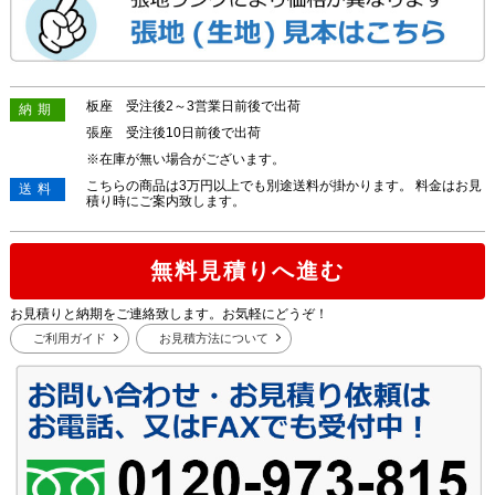
板座 受注後2～3営業日前後で出荷
納期
張座 受注後10日前後で出荷
※在庫が無い場合がございます。
こちらの商品は3万円以上でも別途送料が掛かります。 料金はお見
送料
積り時にご案内致します。
無料見積りへ進む
お見積りと納期をご連絡致します。お気軽にどうぞ！
ご利用ガイド
お見積方法について