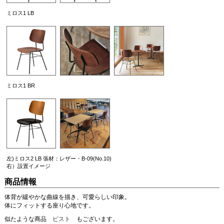
ミロス1 LB
ミロス1 BR
左)ミロス2 LB 張材：レザー・B-09(No.10)
右）設置イメージ
商品情報
体背が緩やかな曲線を描き、可愛らしい印象。
体にフィットする座り心地です。
似たような商品
ピスト
もございます。