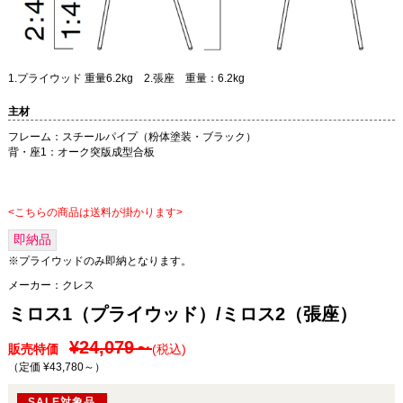
1.プライウッド 重量6.2kg 2.張座 重量：6.2kg
主材
フレーム：スチールパイプ（粉体塗装・ブラック）
背・座1：オーク突版成型合板
<こちらの商品は送料が掛かります>
即納品
※プライウッドのみ即納となります。
メーカー：
クレス
ミロス1（プライウッド）/ミロス2（張座）
¥24,079～
販売特価
(税込)
（定価 ¥43,780～
）
SALE対象品