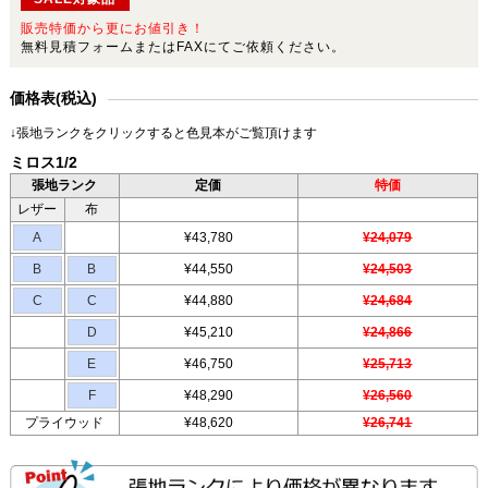
販売特価から更にお値引き！
無料見積フォームまたはFAXにてご依頼ください。
価格表(税込)
↓張地ランクをクリックすると色見本がご覧頂けます
ミロス1/2
張地ランク
定価
特価
レザー
布
A
¥43,780
¥24,079
B
B
¥44,550
¥24,503
C
C
¥44,880
¥24,684
D
¥45,210
¥24,866
E
¥46,750
¥25,713
F
¥48,290
¥26,560
プライウッド
¥48,620
¥26,741