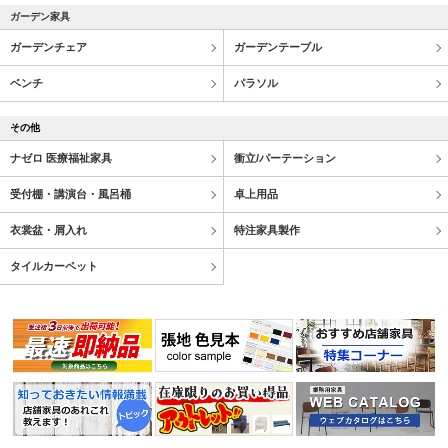
ガーデン家具
ガーデンチェア
ガーデンテーブル
ベンチ
パラソル
その他
ナゼロ 医療福祉家具
衝立/パーテーション
受付棚・講演台・風呂桶
卓上用品
衣裳盆・屑入れ
特注家具製作
タイルカーペット