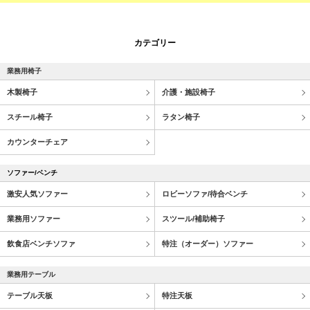
カテゴリー
業務用椅子
木製椅子
介護・施設椅子
スチール椅子
ラタン椅子
カウンターチェア
ソファー/ベンチ
激安人気ソファー
ロビーソファ/待合ベンチ
業務用ソファー
スツール/補助椅子
飲食店ベンチソファ
特注（オーダー）ソファー
業務用テーブル
テーブル天板
特注天板