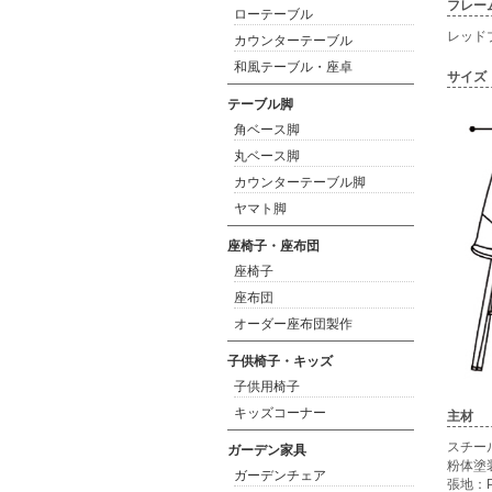
フレー
ローテーブル
レッド
カウンターテーブル
和風テーブル・座卓
サイズ
テーブル脚
角ベース脚
丸ベース脚
カウンターテーブル脚
ヤマト脚
座椅子・座布団
座椅子
座布団
オーダー座布団製作
子供椅子・キッズ
子供用椅子
キッズコーナー
主材
スチー
ガーデン家具
粉体塗
ガーデンチェア
張地：