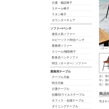
介護・施設椅子
スチール椅子
ラタン椅子
カウンターチェア
ソファー/ベンチ
激安人気ソファー
ロビーソファ/待合ベンチ
業務用ソファー
（テー
スツール/補助椅子
飲食店ベンチソファ
特注（オーダー）ソファー
業務用テーブル
左）張
テーブル天板
中）張
特注天板
右）張
介護テーブル
商品
抗菌/抗ウイルステーブル
オフィス・会議テーブル
包まれ
ダイニングテーブル