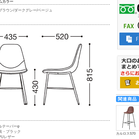
ムカラー
ブラウン/ダークグレー/ベージュ
関連商品
ルテーパーφ
装・ブラック
カルロスS70
PUレザー