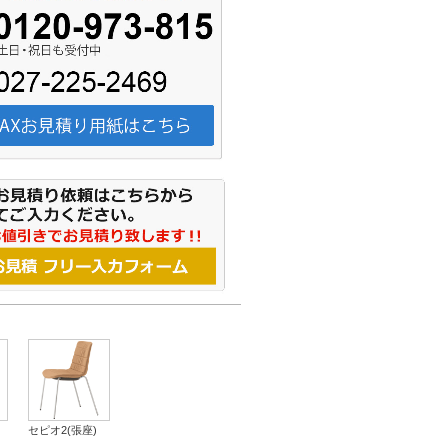
セピオ2(張座)