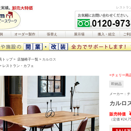
レストラ
例
オーダー製作
張替え
展示場
搬入・組立
ご利
具トップ
店舗椅子一覧
カルロス
レストラン・カフェ
<チェリー商
即納品
メーカー：
チ
カルロ
販売特価
（定価 ¥24,7
SALE