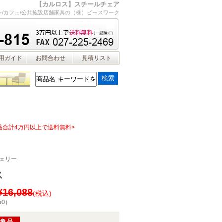
【カルロス】スチールチェア
ン/カフェ/公共施設店舗家具の（株）ピースワーク
用ガイド
お問合わせ
見積リスト
品合計4万円以上で送料無料>
ェリー
ス
¥16,088
(税込)
50
）
対象品