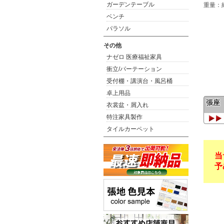
ガーデンテーブル
重量：約
ベンチ
パラソル
その他
ナゼロ 医療福祉家具
衝立/パーテーション
受付棚・講演台・風呂桶
卓上用品
張座
衣裳盆・屑入れ
特注家具製作
タイルカーペット
当
予