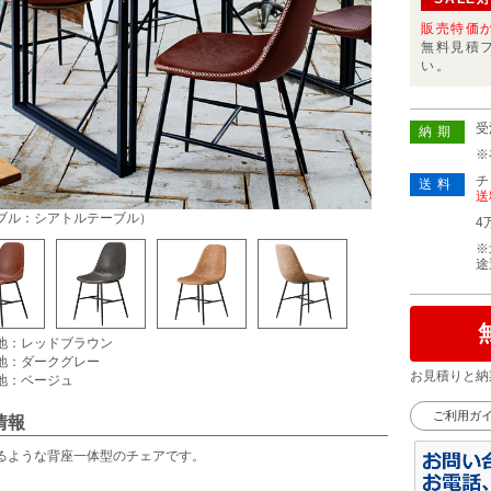
販売特価
無料見積
い。
受
納期
※
チ
送料
送
ブル：シアトルテーブル）
4
※
途
地：レッドブラウン
地：ダークグレー
お見積りと納
地：ベージュ
ご利用ガ
情報
るような背座一体型のチェアです。