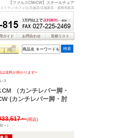
【ファルスCM/CW】スチールチェア
レストラン/カフェ/公共施設/店舗家具・業務用家具
用ガイド
お問合わせ
見積リスト
品は送料が掛かります>
レス
スCM （カンチレバー脚・
CW (カンチレバー脚・肘
¥33,517～
(税込)
40～
）
対象品