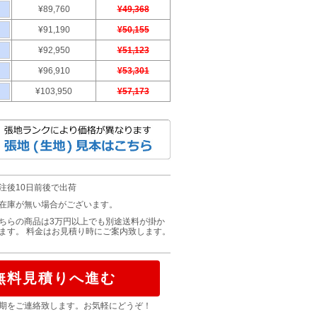
¥89,760
¥49,368
¥91,190
¥50,155
¥92,950
¥51,123
¥96,910
¥53,301
¥103,950
¥57,173
注後10日前後で出荷
在庫が無い場合がございます。
ちらの商品は3万円以上でも別途送料が掛か
ます。 料金はお見積り時にご案内致します。
無料見積りへ進む
期をご連絡致します。お気軽にどうぞ！