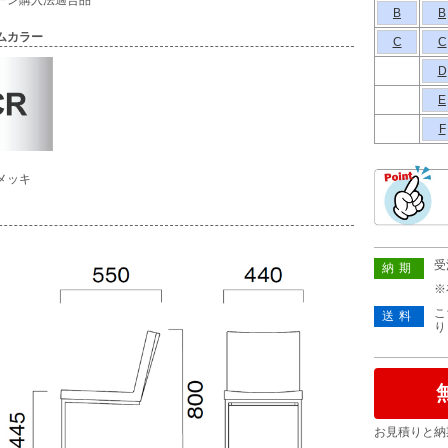
ーン購入法適合品
B
B
ムカラー
C
C
D
E
F
メッキ
し
受
納期
※
こ
送料
り
お見積りと納