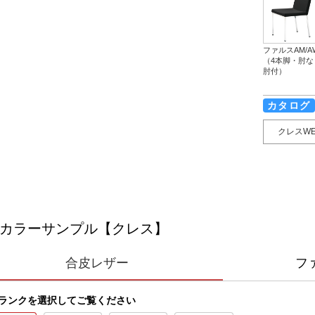
ファルスAM/A
（4本脚・肘な
肘付）
カタログ
クレスW