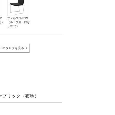
W
ファルスBM/BW
し/
（ループ脚・肘な
し/肘付）
EBカタログを見る