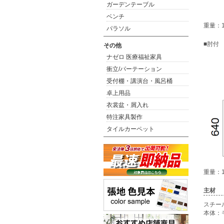
ガーデンテーブル
ベンチ
重量：10
パラソル
■肘付
その他
ナゼロ 医療福祉家具
衝立/パーテーション
受付棚・講演台・風呂桶
卓上用品
衣裳盆・屑入れ
特注家具製作
タイルカーペット
重量：13
主材
スチー
本体：