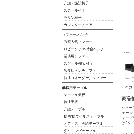
介護・施設椅子
スチール椅子
ラタン椅子
カウンターチェア
ソファー/ベンチ
激安人気ソファー
ロビーソファ/待合ベンチ
ファルス
業務用ソファー
スツール/補助椅子
飲食店ベンチソファ
特注（オーダー）ソファー
CW 
業務用テーブル
テーブル天板
商品
特注天板
シャー
介護テーブル
モール
抗菌/抗ウイルステーブル
ャープ
は3タ
オフィス・会議テーブル
ダイニングテーブル