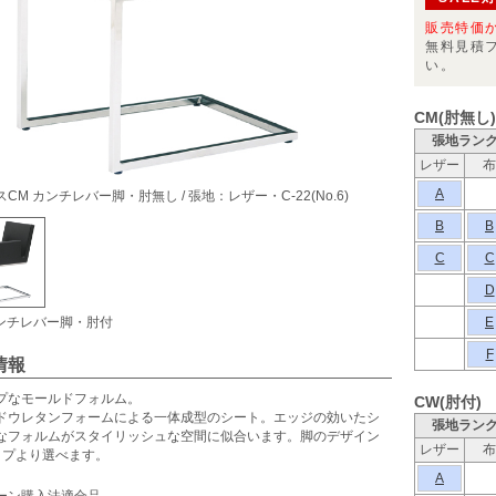
販売特価
無料見積
い。
CM(肘無し)
張地ラン
レザー
布
A
CM カンチレバー脚・肘無し / 張地：レザー・C-22(No.6)
B
B
C
C
D
カンチレバー脚・肘付
E
F
情報
プなモールドフォルム。
CW(肘付)
ドウレタンフォームによる一体成型のシート。エッジの効いたシ
張地ラン
なフォルムがスタイリッシュな空間に似合います。脚のデザイン
レザー
布
イプより選べます。
A