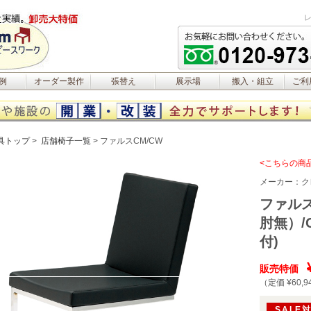
例
オーダー製作
張替え
展示場
搬入・組立
ご利
具トップ
店舗椅子一覧
ファルスCM/CW
<こちらの商
メーカー：
ク
ファル
肘無）/
付)
販売特価
（定価 ¥60,9
SALE