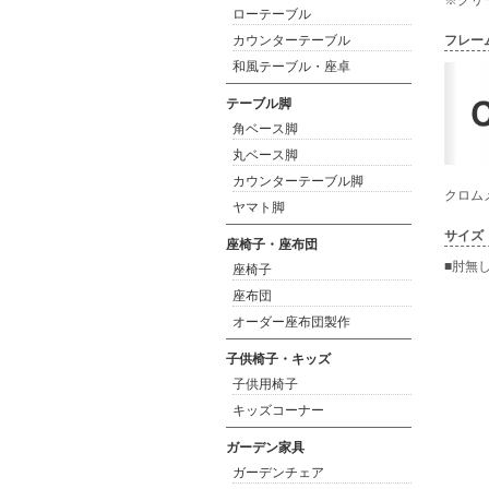
※グリ
ローテーブル
カウンターテーブル
フレー
和風テーブル・座卓
テーブル脚
角ベース脚
丸ベース脚
カウンターテーブル脚
クロム
ヤマト脚
サイズ
座椅子・座布団
■肘無
座椅子
座布団
オーダー座布団製作
子供椅子・キッズ
子供用椅子
キッズコーナー
ガーデン家具
ガーデンチェア