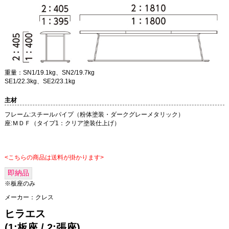
重量：SN1/19.1kg、SN2/19.7kg
SE1/22.3kg、SE2/23.1kg
主材
フレーム:スチールパイプ（粉体塗装・ダークグレーメタリック）
座:ＭＤＦ（タイプ1：クリア塗装仕上げ）
<こちらの商品は送料が掛かります>
即納品
※板座のみ
メーカー：
クレス
ヒラエス
(1:板座 / 2:張座)