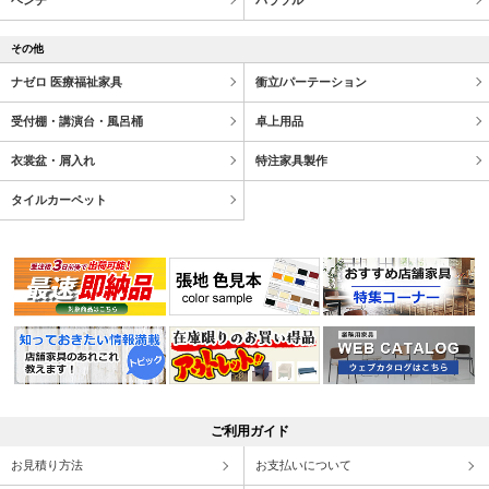
その他
ナゼロ 医療福祉家具
衝立/パーテーション
受付棚・講演台・風呂桶
卓上用品
衣裳盆・屑入れ
特注家具製作
タイルカーペット
ご利用ガイド
お見積り方法
お支払いについて