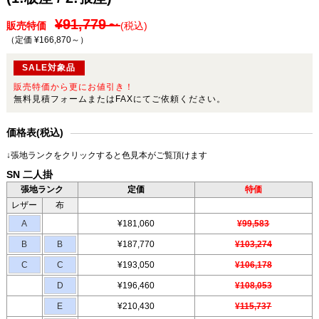
¥91,779～
販売特価
(税込)
（定価 ¥166,870～
）
SALE対象品
販売特価から更にお値引き！
無料見積フォームまたはFAXにてご依頼ください。
価格表(税込)
↓張地ランクをクリックすると色見本がご覧頂けます
SN 二人掛
張地ランク
定価
特価
レザー
布
A
¥181,060
¥99,583
B
B
¥187,770
¥103,274
C
C
¥193,050
¥106,178
D
¥196,460
¥108,053
E
¥210,430
¥115,737