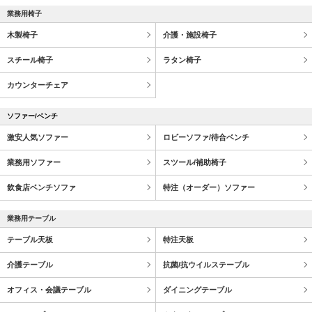
業務用椅子
木製椅子
介護・施設椅子
スチール椅子
ラタン椅子
カウンターチェア
ソファー/ベンチ
激安人気ソファー
ロビーソファ/待合ベンチ
業務用ソファー
スツール/補助椅子
飲食店ベンチソファ
特注（オーダー）ソファー
業務用テーブル
テーブル天板
特注天板
介護テーブル
抗菌/抗ウイルステーブル
オフィス・会議テーブル
ダイニングテーブル