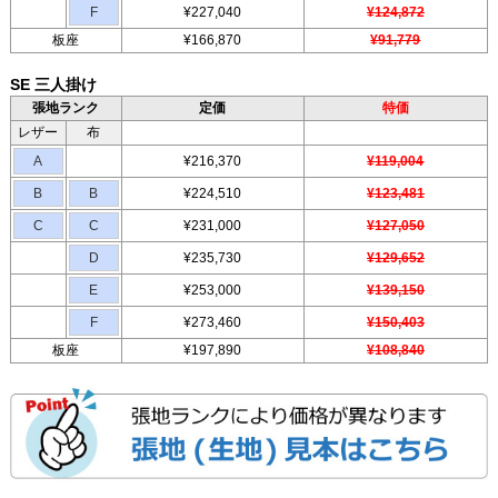
F
¥227,040
¥124,872
板座
¥166,870
¥91,779
SE 三人掛け
張地ランク
定価
特価
レザー
布
A
¥216,370
¥119,004
B
B
¥224,510
¥123,481
C
C
¥231,000
¥127,050
D
¥235,730
¥129,652
E
¥253,000
¥139,150
F
¥273,460
¥150,403
板座
¥197,890
¥108,840