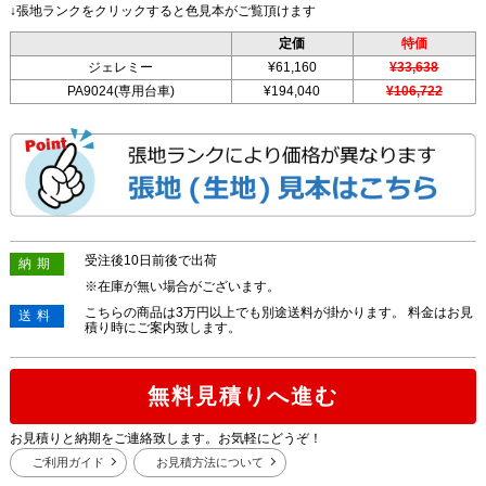
↓張地ランクをクリックすると色見本がご覧頂けます
定価
特価
ジェレミー
¥61,160
¥33,638
PA9024(専用台車)
¥194,040
¥106,722
受注後10日前後で出荷
納期
※在庫が無い場合がございます。
こちらの商品は3万円以上でも別途送料が掛かります。 料金はお見
送料
積り時にご案内致します。
無料見積りへ進む
お見積りと納期をご連絡致します。お気軽にどうぞ！
ご利用ガイド
お見積方法について