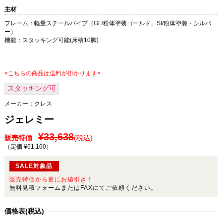
主材
フレーム：軽量スチールパイプ（GL/粉体塗装ゴールド、SI/粉体塗装・シルバ
ー）
機能：スタッキング可能(床積10脚)
<こちらの商品は送料が掛かります>
スタッキング可
メーカー：
クレス
ジェレミー
¥33,638
販売特価
(税込)
（定価 ¥61,160
）
SALE対象品
販売特価から更にお値引き！
無料見積フォームまたはFAXにてご依頼ください。
価格表(税込)