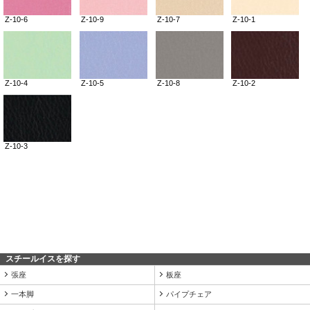
スチールイスを探す
張座
板座
一本脚
パイプチェア