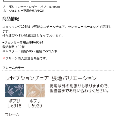
左）張材：レザー・レザー・ポプリ(L-6920)
右）ジェレミー専用台車PA9024
商品情報
スタッキング10脚まで可能なスチールチェア。セレモニーホールなどで活躍し
ます。
持ち運びやすい軽量設計となっております。
■ジェレミー専用台車PA9024
収納脚数：10脚
キャスター：前輪50φ・後輪75φゴム車
※
グリーン購入法適合商品です。
フレームカラー