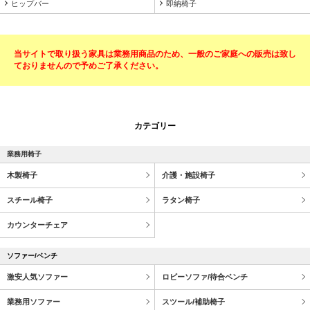
ヒップバー
即納椅子
当サイトで取り扱う家具は業務用商品のため、一般のご家庭への販売は致し
ておりませんので予めご了承ください。
カテゴリー
業務用椅子
木製椅子
介護・施設椅子
スチール椅子
ラタン椅子
カウンターチェア
ソファー/ベンチ
激安人気ソファー
ロビーソファ/待合ベンチ
業務用ソファー
スツール/補助椅子