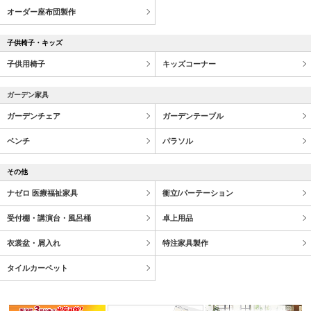
オーダー座布団製作
子供椅子・キッズ
子供用椅子
キッズコーナー
ガーデン家具
ガーデンチェア
ガーデンテーブル
ベンチ
パラソル
その他
ナゼロ 医療福祉家具
衝立/パーテーション
受付棚・講演台・風呂桶
卓上用品
衣裳盆・屑入れ
特注家具製作
タイルカーペット