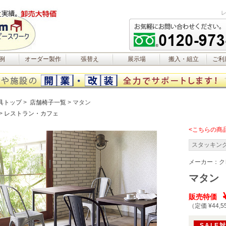
例
オーダー製作
張替え
展示場
搬入・組立
ご利
具トップ
店舗椅子一覧
マタン
レストラン・カフェ
<こちらの商
スタッキン
メーカー：
ク
マタン
販売特価
（定価 ¥44,5
SALE