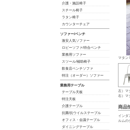
介護・施設椅子
スチール椅子
ラタン椅子
カウンターチェア
ソファー/ベンチ
激安人気ソファー
ロビーソファ/待合ベンチ
業務用ソファー
マタン 
スツール/補助椅子
飲食店ベンチソファ
特注（オーダー）ソファー
業務用テーブル
左）マタ
テーブル天板
右）マタ
特注天板
介護テーブル
商品
抗菌/抗ウイルステーブル
インダ
オフィス・会議テーブル
ルムの
ダイニングテーブル