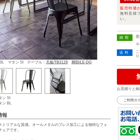
販売特価
無料見積
い。
受
納期
※
こ
送料
り
BL マタン SI テーブル：
天板/TB3129
脚部/LE-DG
お見積りと納
ン SI
ご利用ガ
ン BL
情報
ストリアルな質感。オールメタルのプレス加工による独特なフォ
チェアです。