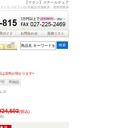
【マタン】スチールチェア
レストラン/カフェ/公共施設/店舗家具・業務用家具
用ガイド
お問合わせ
見積リスト
品は送料が掛かります>
グ可
即納品
レス
¥24,503
(税込)
50
）
対象品