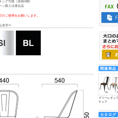
キング可能（床積4脚)
ーン購入法適合品
でのご使用をお願いします。
ムカラー
関連商品
グリーレギュ
チェア
カタログ