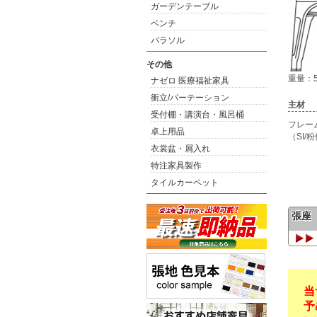
ガーデンテーブル
ベンチ
パラソル
その他
重量：5
ナゼロ 医療福祉家具
衝立/パーテーション
主材
受付棚・講演台・風呂桶
フレー
卓上用品
（SI
衣裳盆・屑入れ
特注家具製作
タイルカーペット
張座
当
予