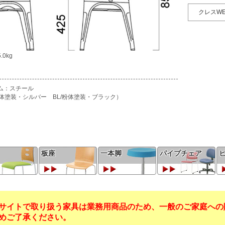
クレスW
.0kg
ム：スチール
/粉体塗装・シルバー BL/粉体塗装・ブラック）
板座
一本脚
パイプチェア
サイトで取り扱う家具は業務用商品のため、一般のご家庭への
めご了承ください。