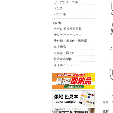
ガーデンテーブル
ベンチ
パラソル
その他
ナゼロ 医療福祉家具
衝立/パーテーション
受付棚・講演台・風呂桶
卓上用品
衣裳盆・屑入れ
特注家具製作
タイルカーペット
重量：AM
主材