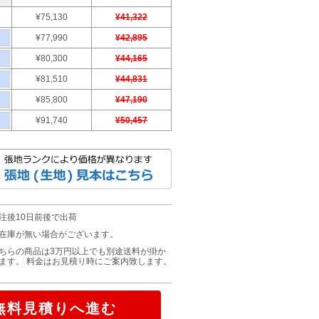
¥75,130
¥41,322
¥77,990
¥42,895
¥80,300
¥44,165
¥81,510
¥44,831
¥85,800
¥47,190
¥91,740
¥50,457
注後10日前後で出荷
在庫が無い場合がございます。
ちらの商品は3万円以上でも別途送料が掛か
ます。 料金はお見積り時にご案内致します。
無料見積りへ進む