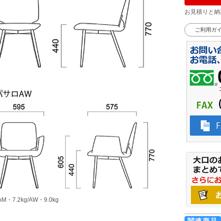
お見積りと納
ご利用ガ
・7.2kg/AW・9.0kg
関連商品