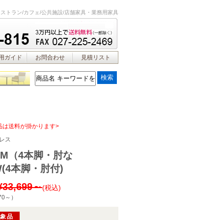
レストラン/カフェ/公共施設/店舗家具・業務用家具
用ガイド
お問合わせ
見積リスト
品は送料が掛かります>
レス
M（4本脚・肘な
W(4本脚・肘付)
¥33,699～
(税込)
70～
）
対象品