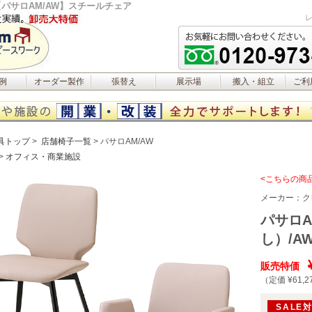
【パサロAM/AW】スチールチェア
例
オーダー製作
張替え
展示場
搬入・組立
ご利
具トップ
店舗椅子一覧
パサロAM/AW
オフィス・商業施設
<こちらの商
メーカー：
ク
パサロA
し）/A
販売特価
（定価 ¥61,2
SALE