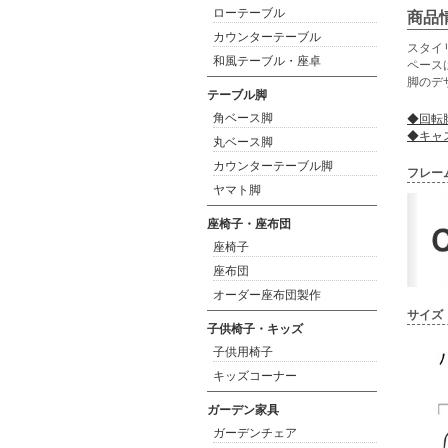
ローテーブル
商品
カウンターテーブル
スタイ
和風テーブル・座卓
ペース
脚のデ
テーブル脚
角ベース脚
◆回転
◆キャ
丸ベース脚
カウンターテーブル脚
フレー
ヤマト脚
座椅子・座布団
座椅子
座布団
オーダー座布団製作
サイズ
子供椅子・キッズ
子供用椅子
キッズコーナー
ガーデン家具
ガーデンチェア