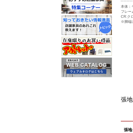
本体：
フレー
CR:
※脚端