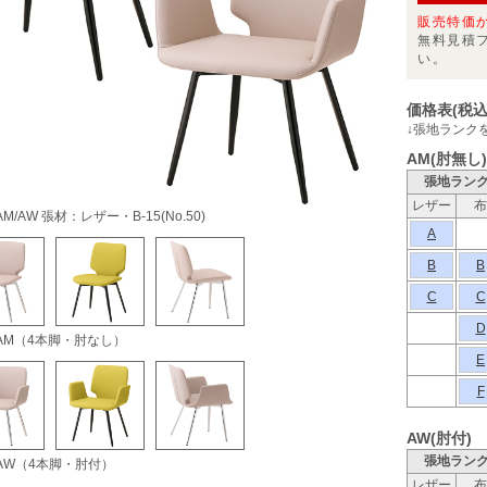
販売特価
無料見積
い。
価格表(税込
↓張地ランク
AM(肘無し)
張地ラン
レザー
布
M/AW 張材：レザー・B-15(No.50)
A
B
B
C
C
D
AM（4本脚・肘なし）
E
F
AW(肘付)
張地ラン
AW（4本脚・肘付）
レザー
布