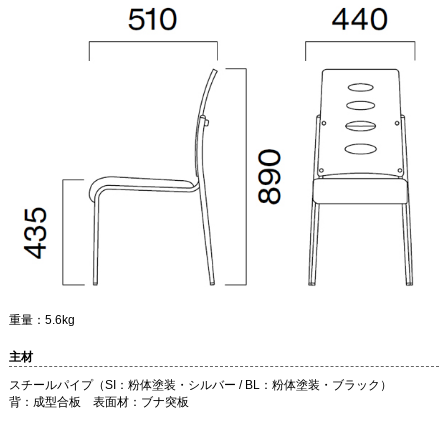
重量：5.6kg
主材
スチールパイプ（SI：粉体塗装・シルバー / BL：粉体塗装・ブラック）
背：成型合板 表面材：ブナ突板