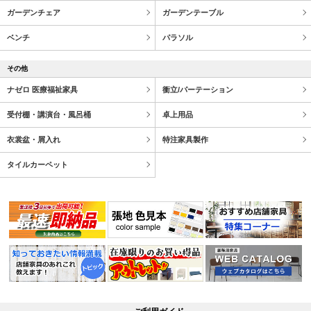
ガーデンチェア
ガーデンテーブル
ベンチ
パラソル
その他
ナゼロ 医療福祉家具
衝立/パーテーション
受付棚・講演台・風呂桶
卓上用品
衣裳盆・屑入れ
特注家具製作
タイルカーペット