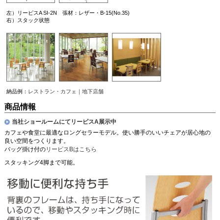
左）リーピスA SI-2N 張材：レザー・B-15(No.35)
右）スタック状態
納品例：
レストラン・カフェ｜地下店舗
商品情報
当社ショールームにてリーピスA展示中
カフェや食堂に最適なロングセラーモデル。使い勝手のいいチェアが居心地の
良い空間をつくります。
バッグ掛け付の
リーピスBはこちら
スタッキング4脚まで可能。