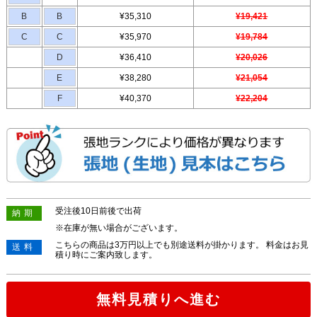
B
B
¥35,310
¥19,421
C
C
¥35,970
¥19,784
D
¥36,410
¥20,026
E
¥38,280
¥21,054
F
¥40,370
¥22,204
受注後10日前後で出荷
納期
※在庫が無い場合がございます。
こちらの商品は3万円以上でも別途送料が掛かります。 料金はお見
送料
積り時にご案内致します。
無料見積りへ進む