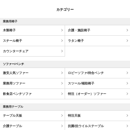
カテゴリー
業務用椅子
木製椅子
介護・施設椅子
スチール椅子
ラタン椅子
カウンターチェア
ソファー/ベンチ
激安人気ソファー
ロビーソファ/待合ベンチ
業務用ソファー
スツール/補助椅子
飲食店ベンチソファ
特注（オーダー）ソファー
業務用テーブル
テーブル天板
特注天板
介護テーブル
抗菌/抗ウイルステーブル