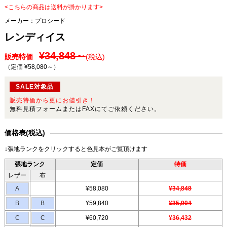
<こちらの商品は送料が掛かります>
メーカー：
プロシード
レンディイス
¥34,848～
販売特価
(税込)
（定価 ¥58,080～
）
SALE対象品
販売特価から更にお値引き！
無料見積フォームまたはFAXにてご依頼ください。
価格表(税込)
↓張地ランクをクリックすると色見本がご覧頂けます
張地ランク
定価
特価
レザー
布
A
¥58,080
¥34,848
B
B
¥59,840
¥35,904
C
C
¥60,720
¥36,432