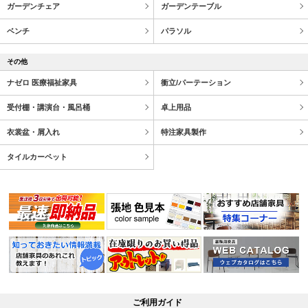
ガーデンチェア
ガーデンテーブル
ベンチ
パラソル
その他
ナゼロ 医療福祉家具
衝立/パーテーション
受付棚・講演台・風呂桶
卓上用品
衣裳盆・屑入れ
特注家具製作
タイルカーペット
ご利用ガイド