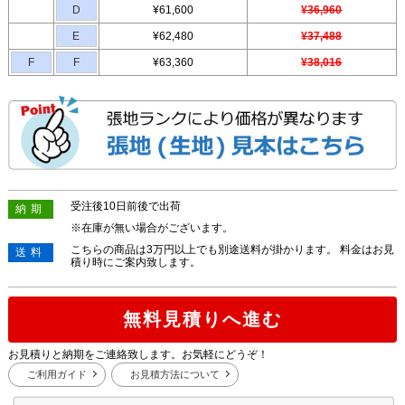
D
¥61,600
¥36,960
E
¥62,480
¥37,488
F
F
¥63,360
¥38,016
受注後10日前後で出荷
納期
※在庫が無い場合がございます。
こちらの商品は3万円以上でも別途送料が掛かります。 料金はお見
送料
積り時にご案内致します。
無料見積りへ進む
お見積りと納期をご連絡致します。お気軽にどうぞ！
ご利用ガイド
お見積方法について