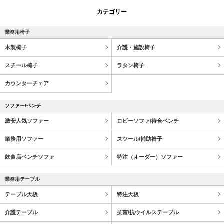
カテゴリー
業務用椅子
木製椅子
介護・施設椅子
スチール椅子
ラタン椅子
カウンターチェア
ソファー/ベンチ
激安人気ソファー
ロビーソファ/待合ベンチ
業務用ソファー
スツール/補助椅子
飲食店ベンチソファ
特注（オーダー）ソファー
業務用テーブル
テーブル天板
特注天板
介護テーブル
抗菌/抗ウイルステーブル