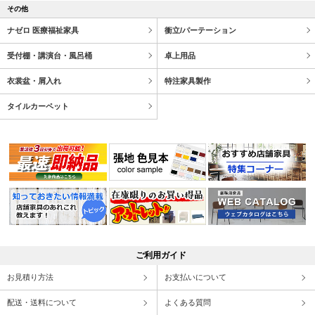
その他
ナゼロ 医療福祉家具
衝立/パーテーション
受付棚・講演台・風呂桶
卓上用品
衣裳盆・屑入れ
特注家具製作
タイルカーペット
ご利用ガイド
お見積り方法
お支払いについて
配送・送料について
よくある質問