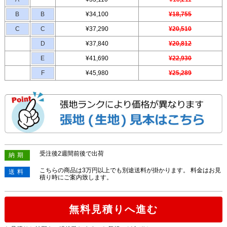
B
B
¥34,100
¥18,755
C
C
¥37,290
¥20,510
D
¥37,840
¥20,812
E
¥41,690
¥22,930
F
¥45,980
¥25,289
受注後2週間前後で出荷
納期
こちらの商品は3万円以上でも別途送料が掛かります。 料金はお見
送料
積り時にご案内致します。
無料見積りへ進む