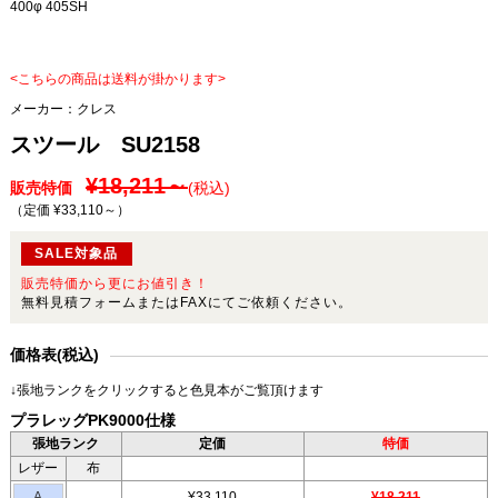
400φ 405SH
<こちらの商品は送料が掛かります>
メーカー：
クレス
スツール SU2158
¥18,211～
販売特価
(税込)
（定価 ¥33,110～
）
SALE対象品
販売特価から更にお値引き！
無料見積フォームまたはFAXにてご依頼ください。
価格表(税込)
↓張地ランクをクリックすると色見本がご覧頂けます
プラレッグPK9000仕様
張地ランク
定価
特価
レザー
布
A
¥33,110
¥18,211