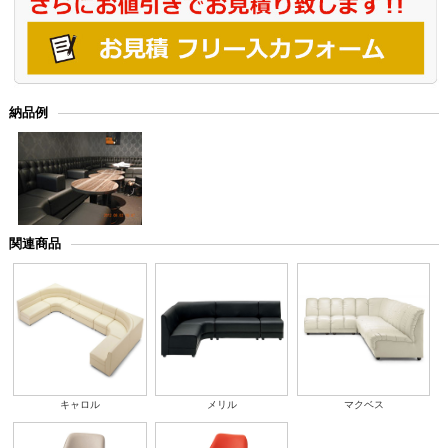
納品例
関連商品
キャロル
メリル
マクベス