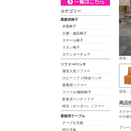
カテゴリー
業務用椅子
木製椅子
介護・施設椅子
スチール椅子
ラタン椅子
カウンターチェア
張地：ア
ソファー/ベンチ
激安人気ソファー
ロビーソファ/待合ベンチ
業務用ソファー
張地：ア
スツール/補助椅子
飲食店ベンチソファ
商品
特注（オーダー）ソファー
カラオ
業務用テーブル
やや硬
テーブル天板
グリー
特注天板