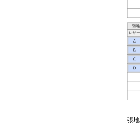
張地
レザー
A
B
C
D