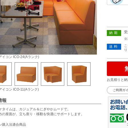
受
納期
※
こ
送料
り
イコン ICO-24(Aランク)
お見積りと納
イコン ICO-11(Aランク)
ご利用ガ
情報
ケタイムは、カジュアル＆にぎやかムードで。
めの座面が、立ち座り・移動を快適にサポートします。
ン購入法適合商品