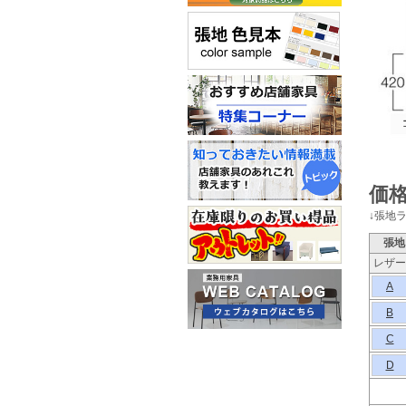
価格
↓張地
張地
レザー
A
B
C
D