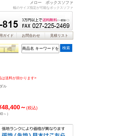
メロー ボックスソファ
幅のサイズ指定が可能なボックスソファ
用ガイド
お問合わせ
見積リスト
品は送料が掛かります>
ダル
¥48,400～
(税込)
00～
）