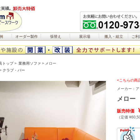
例
オーダー製作
張替え
展示場
搬入・組立
ご利
具トップ
業務用ソファ
メロー
クラブ・バー
<こちらの商
メーカー：
ア
メロー
販売特価
（定価 ¥60,5