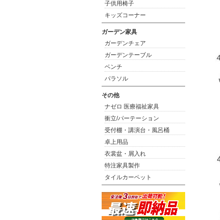
子供用椅子
キッズコーナー
ガーデン家具
ガーデンチェア
ガーデンテーブル
ベンチ
パラソル
その他
ナゼロ 医療福祉家具
衝立/パーテーション
受付棚・講演台・風呂桶
卓上用品
衣裳盆・屑入れ
特注家具製作
タイルカーペット