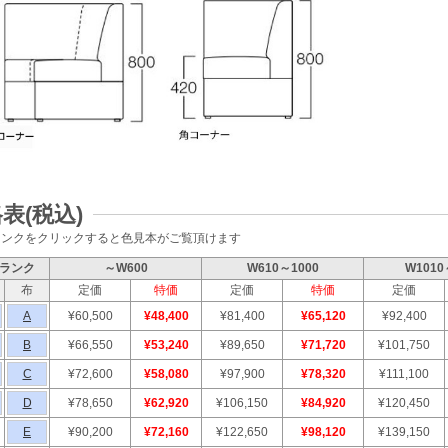
表(税込)
ランクをクリックすると色見本がご覧頂けます
ランク
～W600
W610～1000
W1010
布
定価
特価
定価
特価
定価
A
¥60,500
¥48,400
¥81,400
¥65,120
¥92,400
B
¥66,550
¥53,240
¥89,650
¥71,720
¥101,750
C
¥72,600
¥58,080
¥97,900
¥78,320
¥111,100
D
¥78,650
¥62,920
¥106,150
¥84,920
¥120,450
E
¥90,200
¥72,160
¥122,650
¥98,120
¥139,150