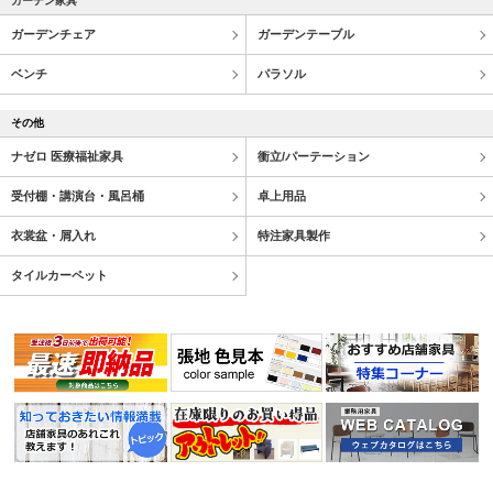
ガーデン家具
ガーデンチェア
ガーデンテーブル
ベンチ
パラソル
その他
ナゼロ 医療福祉家具
衝立/パーテーション
受付棚・講演台・風呂桶
卓上用品
衣裳盆・屑入れ
特注家具製作
タイルカーペット