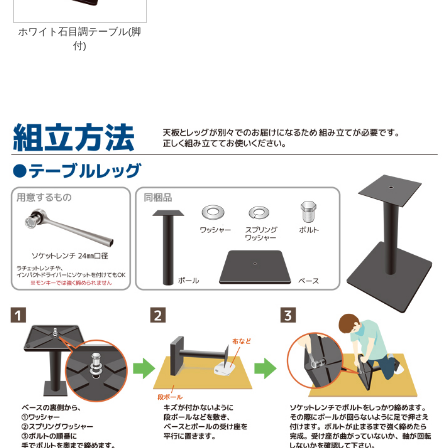
ホワイト石目調テーブル(脚
付)