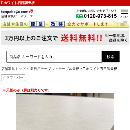
T-ホワイト石目調天板
店舗家具トップ
業務用テーブル
テーブル天板
T-ホワイト石目調天板
クラブ・バー
※天板のみ（脚は別売りです）