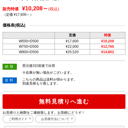
¥10,208～
販売特価
(税込)
（定価 ¥17,600～
）
価格表(税込)
定価
特価
W500×D500
¥17,600
¥10,208
W750×D500
¥22,000
¥12,760
W900×D500
¥25,520
¥14,802
受注後3日前後で出荷
納期
※在庫が無い場合がございます。
こちらの商品は送料が掛かります。
送料
別途見積もり致します。
無料見積りへ進む
お見積りと納期をご連絡致します。お気軽にどうぞ！
ご利用ガイド
お見積方法について