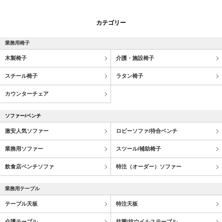
カテゴリー
業務用椅子
木製椅子
介護・施設椅子
スチール椅子
ラタン椅子
カウンターチェア
ソファー/ベンチ
激安人気ソファー
ロビーソファ/待合ベンチ
業務用ソファー
スツール/補助椅子
飲食店ベンチソファ
特注（オーダー）ソファー
業務用テーブル
テーブル天板
特注天板
介護テーブル
抗菌/抗ウイルステーブル