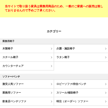
当サイトで取り扱う家具は業務用商品のため、一般のご家庭への販売は致し
ておりませんので予めご了承ください。
カテゴリー
業務用椅子
木製椅子
介護・施設椅子
スチール椅子
ラタン椅子
カウンターチェア
ソファー/ベンチ
激安人気ソファー
ロビーソファ/待合ベンチ
業務用ソファー
スツール/補助椅子
飲食店ベンチソファ
特注（オーダー）ソファー