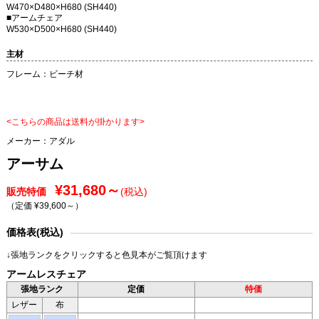
W470×D480×H680 (SH440)
■アームチェア
W530×D500×H680 (SH440)
主材
フレーム：ビーチ材
<こちらの商品は送料が掛かります>
メーカー：
アダル
アーサム
¥31,680～
販売特価
(税込)
（定価 ¥39,600～
）
価格表(税込)
↓張地ランクをクリックすると色見本がご覧頂けます
アームレスチェア
張地ランク
定価
特価
レザー
布