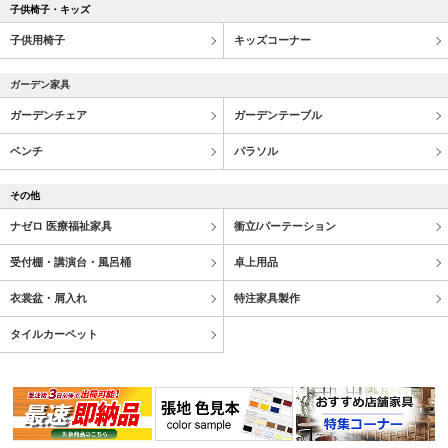
子供椅子・キッズ
子供用椅子
キッズコーナー
ガーデン家具
ガーデンチェア
ガーデンテーブル
ベンチ
パラソル
その他
ナゼロ 医療福祉家具
衝立/パーテーション
受付棚・講演台・風呂桶
卓上用品
衣裳盆・屑入れ
特注家具製作
タイルカーペット