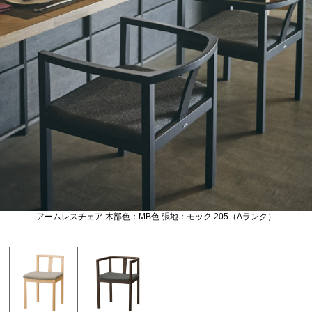
アームレスチェア 木部色：MB色 張地：モック 205（Aランク）