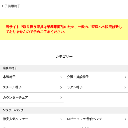
子供用椅子
当サイトで取り扱う家具は業務用商品のため、一般のご家庭への販売は致し
ておりませんので予めご了承ください。
カテゴリー
業務用椅子
木製椅子
介護・施設椅子
スチール椅子
ラタン椅子
カウンターチェア
ソファー/ベンチ
激安人気ソファー
ロビーソファ/待合ベンチ