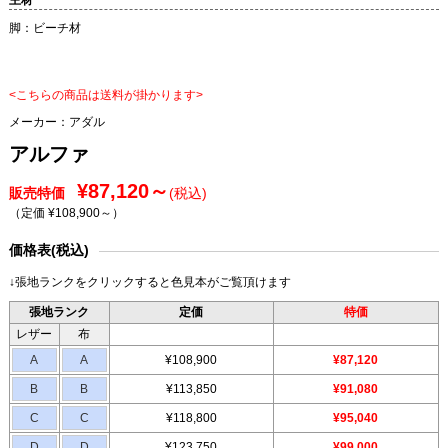
脚：ビーチ材
<こちらの商品は送料が掛かります>
メーカー：
アダル
アルファ
¥87,120～
販売特価
(税込)
（定価 ¥108,900～
）
価格表(税込)
↓張地ランクをクリックすると色見本がご覧頂けます
張地ランク
定価
特価
レザー
布
A
A
¥108,900
¥87,120
B
B
¥113,850
¥91,080
C
C
¥118,800
¥95,040
D
D
¥123,750
¥99,000