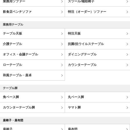
業務用ソファー
スツール/補助椅子
飲食店ベンチソファ
特注（オーダー）ソファー
業務用テーブル
テーブル天板
特注天板
介護テーブル
抗菌/抗ウイルステーブル
オフィス・会議テーブル
ダイニングテーブル
ローテーブル
カウンターテーブル
和風テーブル・座卓
テーブル脚
角ベース脚
丸ベース脚
カウンターテーブル脚
ヤマト脚
座椅子・座布団
座椅子
座布団