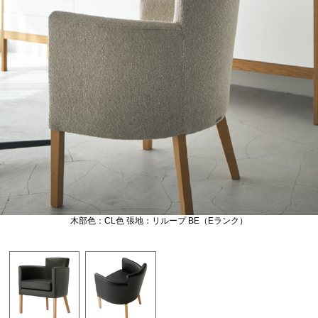
木部色：CL色 張地：リループ BE（Eランク）