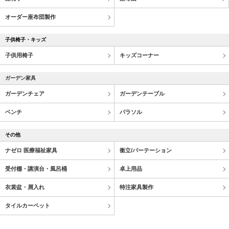
オーダー座布団製作
子供椅子・キッズ
子供用椅子
キッズコーナー
ガーデン家具
ガーデンチェア
ガーデンテーブル
ベンチ
パラソル
その他
ナゼロ 医療福祉家具
衝立/パーテーション
受付棚・講演台・風呂桶
卓上用品
衣裳盆・屑入れ
特注家具製作
タイルカーペット