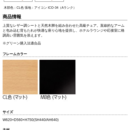
木部色：CL色 張地：アイコン ICO-34（Aランク）
商品情報
上質なレザー調シートと天然木脚を組み合わせた高級チェア。直線的なアーム
と包み込む背もたれが快適な座り心地を提供し、ホテルラウンジや応接室に格
調高い雰囲気を添えます。
※グリーン購入法適合品
フレームカラー
サイズ
W620×D560×H750(SH440/AH640)
主材