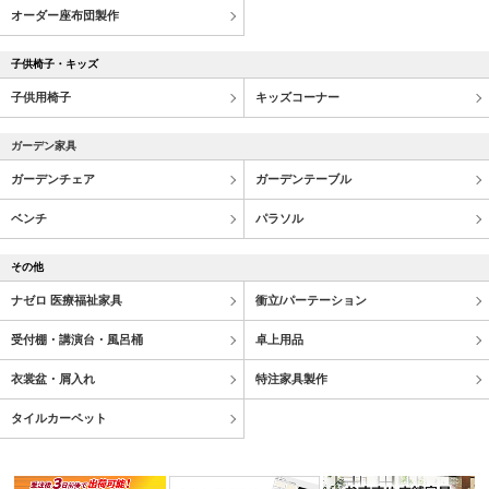
オーダー座布団製作
子供椅子・キッズ
子供用椅子
キッズコーナー
ガーデン家具
ガーデンチェア
ガーデンテーブル
ベンチ
パラソル
その他
ナゼロ 医療福祉家具
衝立/パーテーション
受付棚・講演台・風呂桶
卓上用品
衣裳盆・屑入れ
特注家具製作
タイルカーペット