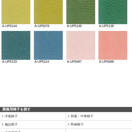
業務用椅子を探す
洋風椅子
和風・中華椅子
施設椅子
即納椅子