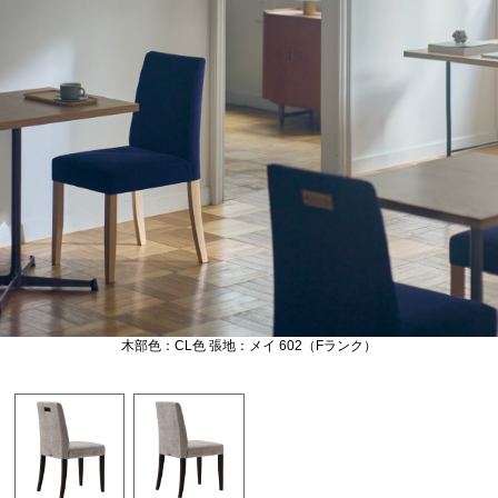
木部色：CL色 張地：メイ 602（Fランク）