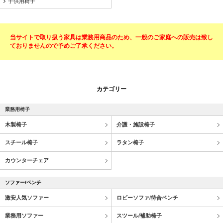
子供用椅子
当サイトで取り扱う家具は業務用商品のため、一般のご家庭への販売は致し
ておりませんので予めご了承ください。
カテゴリー
業務用椅子
木製椅子
介護・施設椅子
スチール椅子
ラタン椅子
カウンターチェア
ソファー/ベンチ
激安人気ソファー
ロビーソファ/待合ベンチ
業務用ソファー
スツール/補助椅子