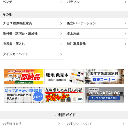
ベンチ
パラソル
その他
ナゼロ 医療福祉家具
衝立/パーテーション
受付棚・講演台・風呂桶
卓上用品
衣裳盆・屑入れ
特注家具製作
タイルカーペット
ご利用ガイド
お見積り方法
お支払いについて