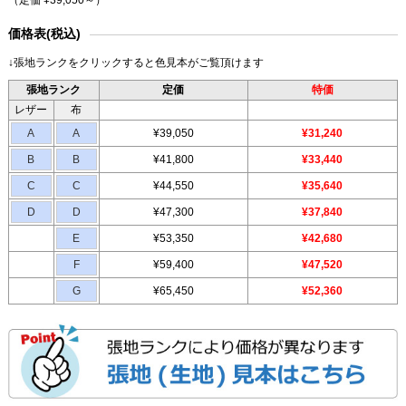
価格表(税込)
↓張地ランクをクリックすると色見本がご覧頂けます
張地ランク
定価
特価
レザー
布
A
A
¥39,050
¥31,240
B
B
¥41,800
¥33,440
C
C
¥44,550
¥35,640
D
D
¥47,300
¥37,840
E
¥53,350
¥42,680
F
¥59,400
¥47,520
G
¥65,450
¥52,360