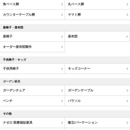
角ベース脚
丸ベース脚
カウンターテーブル脚
ヤマト脚
座椅子・座布団
座椅子
座布団
オーダー座布団製作
子供椅子・キッズ
子供用椅子
キッズコーナー
ガーデン家具
ガーデンチェア
ガーデンテーブル
ベンチ
パラソル
その他
ナゼロ 医療福祉家具
衝立/パーテーション