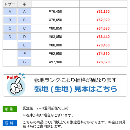
レザー
布
A
A
¥76,450
¥61,160
B
B
¥78,650
¥62,920
C
C
¥80,850
¥64,680
D
D
¥83,050
¥66,440
E
¥88,000
¥70,400
F
¥92,950
¥74,360
G
¥97,900
¥78,320
受注後、2～3週間前後で出荷
納期
※在庫が無い場合がございます。
こちらの商品は3万円以上でも別途送料が掛かります。料金はお見
送料
積り時にご案内致します。