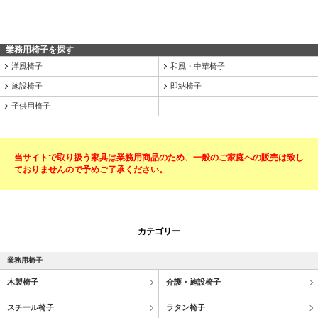
業務用椅子を探す
洋風椅子
和風・中華椅子
施設椅子
即納椅子
子供用椅子
当サイトで取り扱う家具は業務用商品のため、一般のご家庭への販売は致し
ておりませんので予めご了承ください。
カテゴリー
業務用椅子
木製椅子
介護・施設椅子
スチール椅子
ラタン椅子