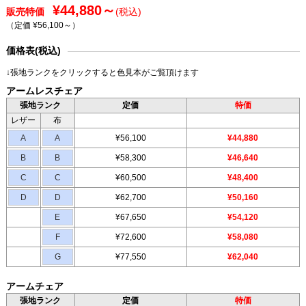
¥44,880～
販売特価
(税込)
（定価 ¥56,100～
）
価格表(税込)
↓張地ランクをクリックすると色見本がご覧頂けます
アームレスチェア
張地ランク
定価
特価
レザー
布
A
A
¥56,100
¥44,880
B
B
¥58,300
¥46,640
C
C
¥60,500
¥48,400
D
D
¥62,700
¥50,160
E
¥67,650
¥54,120
F
¥72,600
¥58,080
G
¥77,550
¥62,040
アームチェア
張地ランク
定価
特価