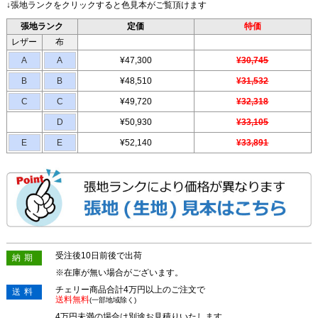
↓張地ランクをクリックすると色見本がご覧頂けます
張地ランク
定価
特価
レザー
布
A
A
¥47,300
¥30,745
B
B
¥48,510
¥31,532
C
C
¥49,720
¥32,318
D
¥50,930
¥33,105
E
E
¥52,140
¥33,891
受注後10日前後で出荷
納期
※在庫が無い場合がございます。
チェリー商品合計4万円以上のご注文で
送料
送料無料
(一部地域除く)
4万円未満の場合は別途お見積りいたします。