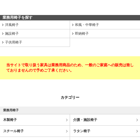
業務用椅子を探す
洋風椅子
和風・中華椅子
施設椅子
即納椅子
子供用椅子
当サイトで取り扱う家具は業務用商品のため、一般のご家庭への販売は致し
ておりませんので予めご了承ください。
カテゴリー
業務用椅子
木製椅子
介護・施設椅子
スチール椅子
ラタン椅子