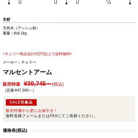
主材
天然木（アッシュ材）
重量：約6.1kg
<チェリー商品合計4万円以上で送料無料>
メーカー：
チェリー
マルセントアーム
¥30,745～
販売特価
(税込)
（定価 ¥47,300～
）
SALE対象品
販売特価から更にお値引き！
無料見積フォームまたはFAXにてご依頼ください。
価格表(税込)