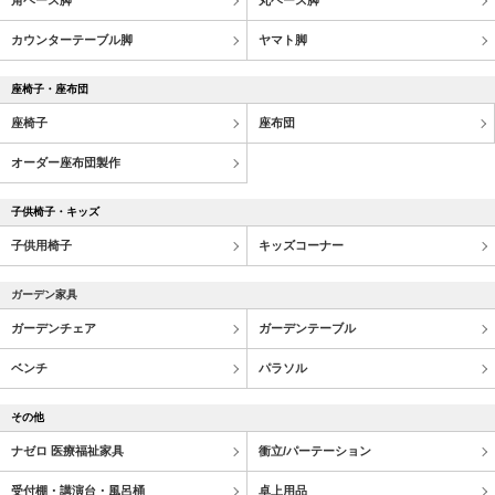
角ベース脚
丸ベース脚
カウンターテーブル脚
ヤマト脚
座椅子・座布団
座椅子
座布団
オーダー座布団製作
子供椅子・キッズ
子供用椅子
キッズコーナー
ガーデン家具
ガーデンチェア
ガーデンテーブル
ベンチ
パラソル
その他
ナゼロ 医療福祉家具
衝立/パーテーション
受付棚・講演台・風呂桶
卓上用品