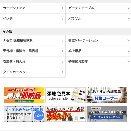
ガーデンチェア
ガーデンテーブル
ベンチ
パラソル
その他
ナゼロ 医療福祉家具
衝立/パーテーション
受付棚・講演台・風呂桶
卓上用品
衣裳盆・屑入れ
特注家具製作
タイルカーペット