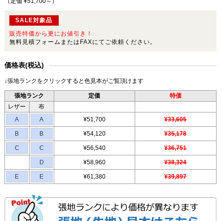
（定価 ¥51,700～
）
SALE対象品
販売特価から更にお値引き！
無料見積フォームまたはFAXにてご依頼ください。
価格表(税込)
↓張地ランクをクリックすると色見本がご覧頂けます
張地ランク
定価
特価
レザー
布
A
A
¥51,700
¥33,605
B
B
¥54,120
¥35,178
C
C
¥56,540
¥36,751
D
¥58,960
¥38,324
E
E
¥61,380
¥39,897