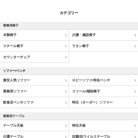
カテゴリー
業務用椅子
木製椅子
介護・施設椅子
スチール椅子
ラタン椅子
カウンターチェア
ソファー/ベンチ
激安人気ソファー
ロビーソファ/待合ベンチ
業務用ソファー
スツール/補助椅子
飲食店ベンチソファ
特注（オーダー）ソファー
業務用テーブル
テーブル天板
特注天板
介護テーブル
抗菌/抗ウイルステーブル