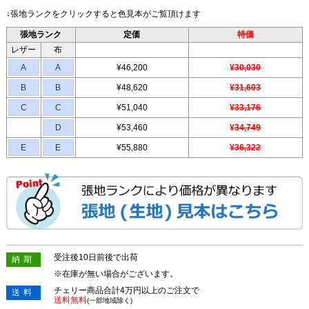
↓張地ランクをクリックすると色見本がご覧頂けます
張地ランク
定価
特価
レザー
布
A
A
¥46,200
¥30,030
B
B
¥48,620
¥31,603
C
C
¥51,040
¥33,176
D
¥53,460
¥34,749
E
E
¥55,880
¥36,322
受注後10日前後で出荷
納期
※在庫が無い場合がございます。
チェリー商品合計4万円以上のご注文で
送料
送料無料
(一部地域除く)