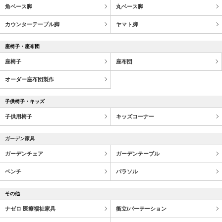
角ベース脚
丸ベース脚
カウンターテーブル脚
ヤマト脚
座椅子・座布団
座椅子
座布団
オーダー座布団製作
子供椅子・キッズ
子供用椅子
キッズコーナー
ガーデン家具
ガーデンチェア
ガーデンテーブル
ベンチ
パラソル
その他
ナゼロ 医療福祉家具
衝立/パーテーション