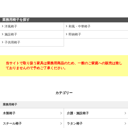
業務用椅子を探す
洋風椅子
和風・中華椅子
施設椅子
即納椅子
子供用椅子
当サイトで取り扱う家具は業務用商品のため、一般のご家庭への販売は致し
ておりませんので予めご了承ください。
カテゴリー
業務用椅子
木製椅子
介護・施設椅子
スチール椅子
ラタン椅子