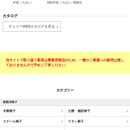
炉端（ろばた）
回転炉端（ろばた）既製品
カタログ
チェリーWEBカタログを見る
当サイトで取り扱う家具は業務用商品のため、一般のご家庭への販売は致し
ておりませんので予めご了承ください。
カテゴリー
業務用椅子
木製椅子
介護・施設椅子
スチール椅子
ラタン椅子