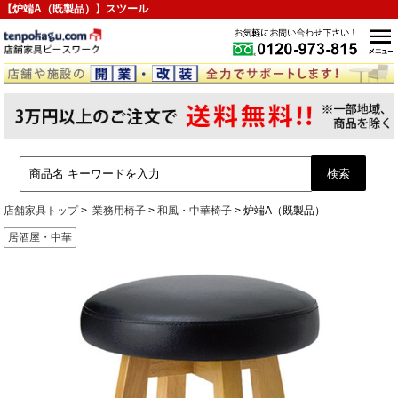
【炉端A（既製品）】スツール
店舗家具トップ
業務用椅子
和風・中華椅子
炉端A（既製品）
居酒屋・中華