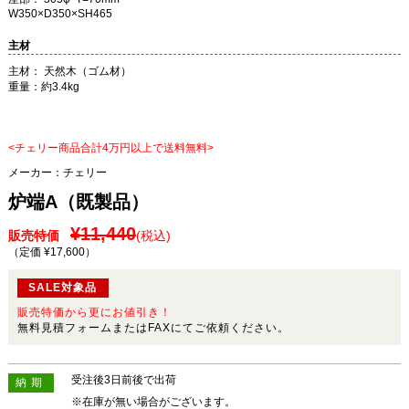
W350×D350×SH465
主材
主材： 天然木（ゴム材）
重量：約3.4kg
<チェリー商品合計4万円以上で送料無料>
メーカー：
チェリー
炉端A（既製品）
¥11,440
販売特価
(税込)
（定価 ¥17,600
）
SALE対象品
販売特価から更にお値引き！
無料見積フォームまたはFAXにてご依頼ください。
受注後3日前後で出荷
納期
※在庫が無い場合がございます。