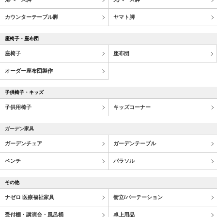
カウンターテーブル脚
ヤマト脚
座椅子・座布団
座椅子
座布団
オーダー座布団製作
子供椅子・キッズ
子供用椅子
キッズコーナー
ガーデン家具
ガーデンチェア
ガーデンテーブル
ベンチ
パラソル
その他
ナゼロ 医療福祉家具
衝立/パーテーション
受付棚・講演台・風呂桶
卓上用品