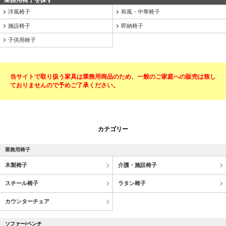
業務用椅子を探す
洋風椅子
和風・中華椅子
施設椅子
即納椅子
子供用椅子
当サイトで取り扱う家具は業務用商品のため、一般のご家庭への販売は致し
ておりませんので予めご了承ください。
カテゴリー
業務用椅子
木製椅子
介護・施設椅子
スチール椅子
ラタン椅子
カウンターチェア
ソファー/ベンチ