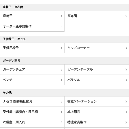
座椅子・座布団
座椅子
座布団
オーダー座布団製作
子供椅子・キッズ
子供用椅子
キッズコーナー
ガーデン家具
ガーデンチェア
ガーデンテーブル
ベンチ
パラソル
その他
ナゼロ 医療福祉家具
衝立/パーテーション
受付棚・講演台・風呂桶
卓上用品
衣裳盆・屑入れ
特注家具製作