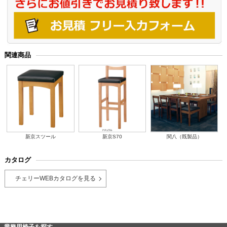
関連商品
新京スツール
新京S70
関八（既製品）
カタログ
チェリーWEBカタログを見る