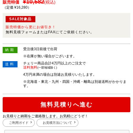
¥10,582
販売特価
(税込)
（定価 ¥16,280
）
SALE対象品
販売特価から更にお値引き！
無料見積フォームまたはFAXにてご依頼ください。
受注後3日前後で出荷
納期
※在庫が無い場合がございます。
チェリー商品合計4万円以上のご注文で
送料
送料無料
(一部地域除く)
4万円未満の場合は別途お見積りいたします。
※北海道・東北・九州・四国・沖縄・離島は別途送料がかかりま
す。
無料見積りへ進む
お見積りと納期をご連絡致します。お気軽にどうぞ！
ご利用ガイド
お見積方法について