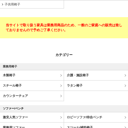
子供用椅子
当サイトで取り扱う家具は業務用商品のため、一般のご家庭への販売は致し
ておりませんので予めご了承ください。
カテゴリー
業務用椅子
木製椅子
介護・施設椅子
スチール椅子
ラタン椅子
カウンターチェア
ソファー/ベンチ
激安人気ソファー
ロビーソファ/待合ベンチ
業務用ソファー
スツール/補助椅子