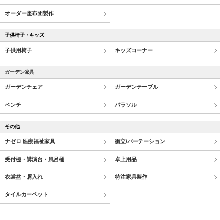
オーダー座布団製作
子供椅子・キッズ
子供用椅子
キッズコーナー
ガーデン家具
ガーデンチェア
ガーデンテーブル
ベンチ
パラソル
その他
ナゼロ 医療福祉家具
衝立/パーテーション
受付棚・講演台・風呂桶
卓上用品
衣裳盆・屑入れ
特注家具製作
タイルカーペット