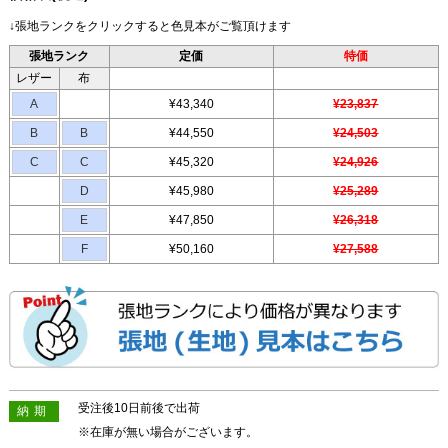
↓張地ランクをクリックすると色見本がご覧頂けます
張地ランク
定価
特価
レザー
布
A
¥43,340
¥23,837
B
B
¥44,550
¥24,503
C
C
¥45,320
¥24,926
D
¥45,980
¥25,289
E
¥47,850
¥26,318
F
¥50,160
¥27,588
受注後10日前後で出荷
納期
※在庫が無い場合がございます。