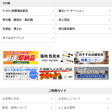
その他
ナゼロ 医療福祉家具
衝立/パーテーション
受付棚・講演台・風呂桶
卓上用品
衣裳盆・屑入れ
特注家具製作
タイルカーペット
ご利用ガイド
お見積り方法
お支払いについて
配送・送料について
よくある質問