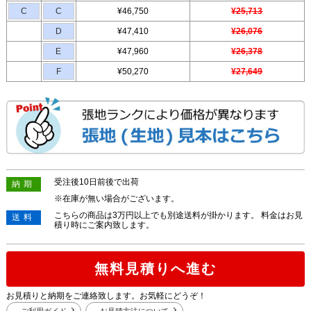
C
C
¥46,750
¥25,713
D
¥47,410
¥26,076
E
¥47,960
¥26,378
F
¥50,270
¥27,649
受注後10日前後で出荷
納期
※在庫が無い場合がございます。
こちらの商品は3万円以上でも別途送料が掛かります。 料金はお見
送料
積り時にご案内致します。
無料見積りへ進む
お見積りと納期をご連絡致します。お気軽にどうぞ！
ご利用ガイド
お見積方法について