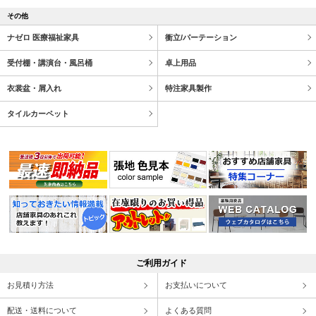
その他
ナゼロ 医療福祉家具
衝立/パーテーション
受付棚・講演台・風呂桶
卓上用品
衣裳盆・屑入れ
特注家具製作
タイルカーペット
ご利用ガイド
お見積り方法
お支払いについて
配送・送料について
よくある質問