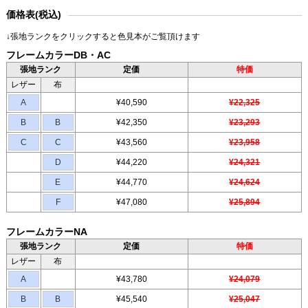
価格表(税込)
↓張地ランクをクリックすると色見本がご覧頂けます
フレームカラーDB・AC
張地ランク
定価
特価
レザー
布
A
¥40,590
¥22,325
B
B
¥42,350
¥23,293
C
C
¥43,560
¥23,958
D
¥44,220
¥24,321
E
¥44,770
¥24,624
F
¥47,080
¥25,894
フレームカラーNA
張地ランク
定価
特価
レザー
布
A
¥43,780
¥24,079
B
B
¥45,540
¥25,047