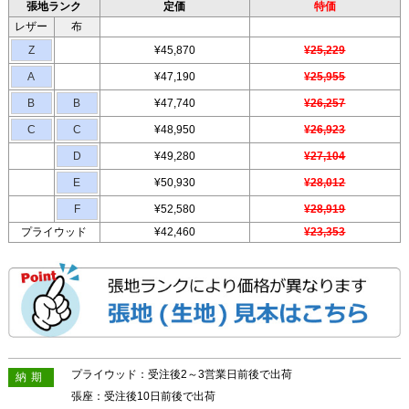
張地ランク
定価
特価
レザー
布
Z
¥45,870
¥25,229
A
¥47,190
¥25,955
B
B
¥47,740
¥26,257
C
C
¥48,950
¥26,923
D
¥49,280
¥27,104
E
¥50,930
¥28,012
F
¥52,580
¥28,919
プライウッド
¥42,460
¥23,353
プライウッド：受注後2～3営業日前後で出荷
納期
張座：受注後10日前後で出荷