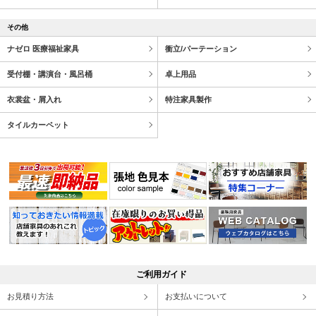
その他
ナゼロ 医療福祉家具
衝立/パーテーション
受付棚・講演台・風呂桶
卓上用品
衣裳盆・屑入れ
特注家具製作
タイルカーペット
ご利用ガイド
お見積り方法
お支払いについて