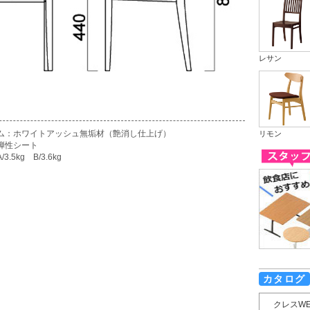
レサン
ム：ホワイトアッシュ無垢材（艶消し仕上げ）
リモン
弾性シート
3.5kg B/3.6kg
カタログ
クレスW