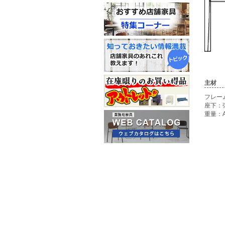
主材
フレー
座下：
重量：A/