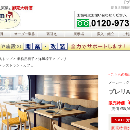
【プ
飲食店舗用家
例
オーダー製作
張替え
展示場
搬入・組立
ご利
具トップ
業務用椅子
洋風椅子
プレリ
レストラン・カフェ
<こちらの商
メーカー：
ク
プレリA
販売特価
（定価 ¥58,9
SALE
販売特価