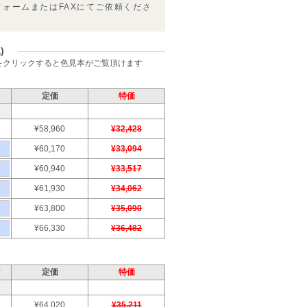
フォームまたはFAXにてご依頼くださ
)
をクリックすると色見本がご覧頂けます
ク
定価
特価
¥58,960
¥32,428
¥60,170
¥33,094
¥60,940
¥33,517
¥61,930
¥34,062
¥63,800
¥35,090
¥66,330
¥36,482
ク
定価
特価
¥64,020
¥35,211