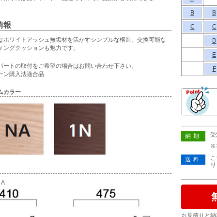
B
B
情報
C
C
なホワイトアッシュ無垢材を活かすシンプルな構造。交換可能な
D
ィングクッションも魅力です。
E
パートの取付をご希望の場合はお問い合わせ下さい。
F
ーン購入法適合品
ムカラー
受
納期
※
こ
送料
り
A
お見積りと納