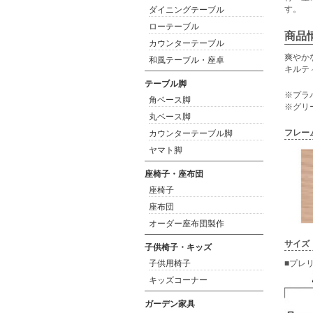
す。
ダイニングテーブル
ローテーブル
商品
カウンターテーブル
爽やか
和風テーブル・座卓
キルテ
テーブル脚
※プラ
角ベース脚
※グリ
丸ベース脚
フレー
カウンターテーブル脚
ヤマト脚
座椅子・座布団
座椅子
座布団
オーダー座布団製作
サイズ
子供椅子・キッズ
子供用椅子
■プレリ
キッズコーナー
ガーデン家具