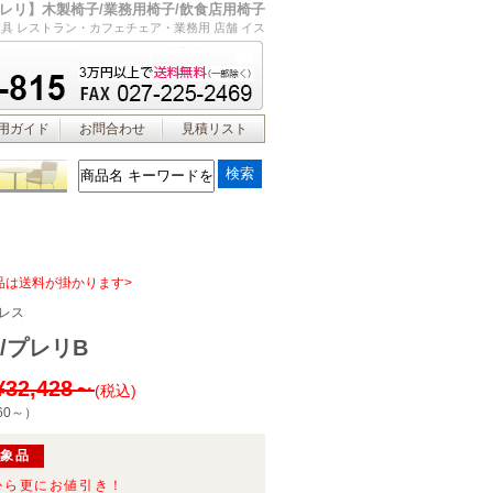
レリ】木製椅子/業務用椅子/飲食店用椅子
具 レストラン・カフェチェア・業務用 店舗 イス
用ガイド
お問合わせ
見積リスト
品は送料が掛かります>
レス
/プレリB
¥32,428～
(税込)
60～
）
対象品
から更にお値引き！