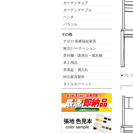
ガーデンチェア
ガーデンテーブル
ベンチ
パラソル
その他
ナゼロ 医療福祉家具
衝立/パーテーション
受付棚・講演台・風呂桶
卓上用品
衣裳盆・屑入れ
■プレリ
特注家具製作
タイルカーペット