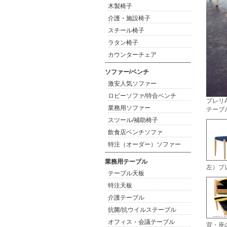
木製椅子
介護・施設椅子
スチール椅子
ラタン椅子
カウンターチェア
ソファー/ベンチ
激安人気ソファー
ロビーソファ/待合ベンチ
プレリA
業務用ソファー
テーブ
スツール/補助椅子
飲食店ベンチソファ
特注（オーダー）ソファー
業務用テーブル
左）プ
テーブル天板
特注天板
介護テーブル
抗菌/抗ウイルステーブル
オフィス・会議テーブル
背・座