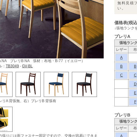
無料見積
い。
価格表(税込
↓張地ランク
プレリA
張地ラン
レザー
布
A
 NA プレリB NA 張材：布地・B-77（イエロー）
ル：
TB3049
-
GV-BL
B
B
C
C
D
E
レリA 背張無、右）プレリB 背張有
F
プレリB
張地ラン
レザー
布
の張りには面ファスナー固定ですので、交換が容易にできま
A