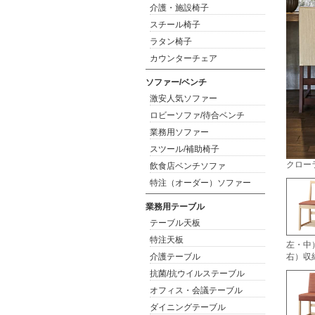
介護・施設椅子
スチール椅子
ラタン椅子
カウンターチェア
ソファー/ベンチ
激安人気ソファー
ロビーソファ/待合ベンチ
業務用ソファー
スツール/補助椅子
クローラ
飲食店ベンチソファ
特注（オーダー）ソファー
業務用テーブル
テーブル天板
特注天板
左・中）
介護テーブル
右）収
抗菌/抗ウイルステーブル
オフィス・会議テーブル
ダイニングテーブル