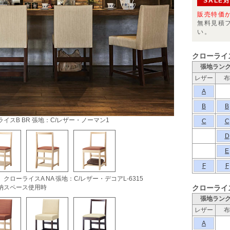
SALE
販売特価
無料見積
い。
クローライ
張地ラン
レザー
布
A
B
B
イスB BR 張地：C/レザー・ノーマン1
C
C
D
E
F
F
クローライスA NA 張地：C/レザー・デコアL-6315
納スペース使用時
クローライ
張地ラン
レザー
布
A