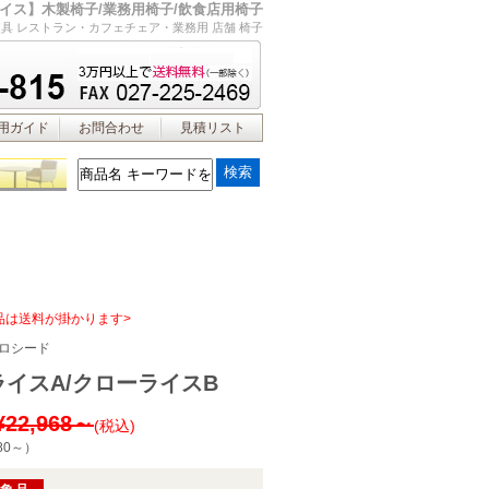
イス】木製椅子/業務用椅子/飲食店用椅子
具 レストラン・カフェチェア・業務用 店舗 椅子
用ガイド
お問合わせ
見積リスト
品は送料が掛かります>
ロシード
イスA/クローライスB
¥22,968～
(税込)
80～
）