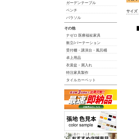
ガーデンテーブル
ベンチ
サイズ
パラソル
その他
ナゼロ 医療福祉家具
衝立/パーテーション
受付棚・講演台・風呂桶
卓上用品
衣裳盆・屑入れ
特注家具製作
タイルカーペット