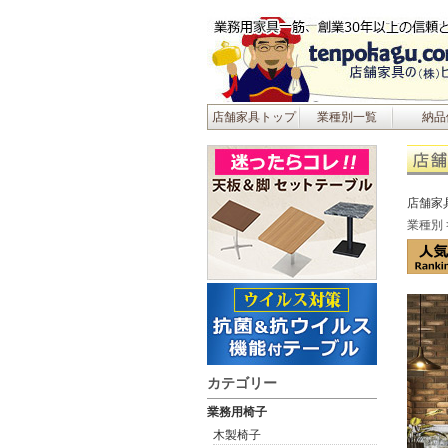
店舗家具トップ
業種別一覧
納品
店舗家
業種別
カテゴリー
業務用椅子
木製椅子