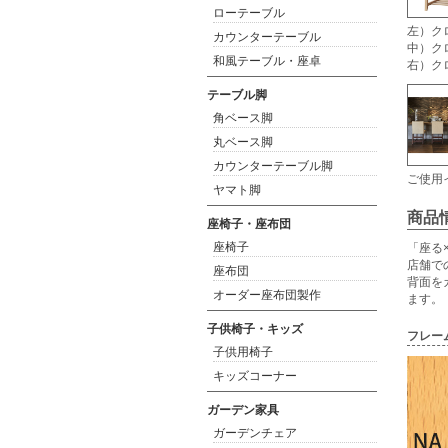
ローテーブル
左）クロ
カウンターテーブル
中）ク
和風テーブル・座卓
右）ク
テーブル脚
角ベース脚
丸ベース脚
カウンターテーブル脚
ご使用
ヤマト脚
商品
座椅子・座布団
座椅子
「座る
店舗で
座布団
背面を
オーダー座布団製作
ます。
子供椅子・キッズ
フレー
子供用椅子
キッズコーナー
ガーデン家具
ガーデンチェア