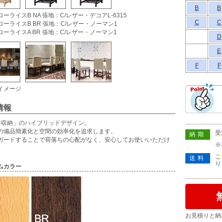
B
B
ーライスB NA 張地：C/レザー・デコアL-6315
C
C
ローライスB BR 張地：C/レザー・ノーマン1
ローライスA BR 張地：C/レザー・ノーマン1
D
E
F
F
イメージ
情報
×収納」のハイブリッドデザイン。
の備品簡素化と空間の効率化を追求します。
受
納期
ガードすることで荷落ちの心配がなく、安心してお使いいただけ
※
こ
送料
り
ムカラー
お見積りと納