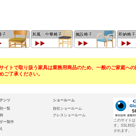
椅子
和風・中華椅子
施設椅子
即納椅子
サイトで取り扱う家具は業務用商品のため、一般のご家庭への
めご了承ください。
テンツ
ショールーム
別一覧
自社ショールーム
例
クレスショールーム
このサイトは
ダー製作
す。SSL対
え
されます。