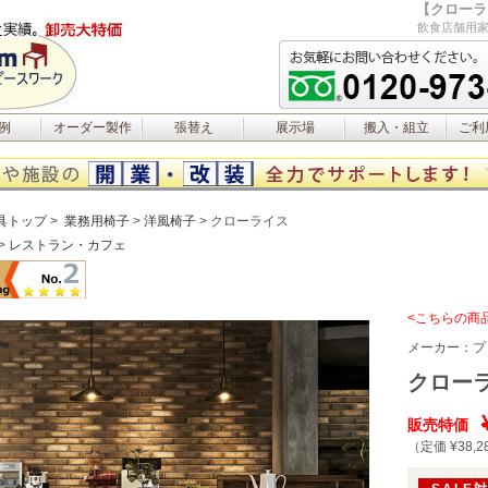
【クローラ
飲食店舗用家
例
オーダー製作
張替え
展示場
搬入・組立
ご利
具トップ
業務用椅子
洋風椅子
クローライス
レストラン・カフェ
<こちらの商
メーカー：
プ
クローラ
販売特価
（定価 ¥38,2