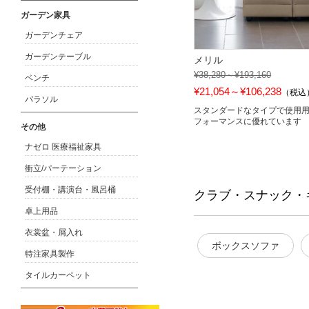
ガーデン家具
ガーデンチェア
ガーデンテーブル
メリル
¥38,280～¥193,160
ベンチ
¥21,054～¥106,238
（税込
パラソル
スタンダードなタイプで使用
フォーマンスに優れています
その他
ナゼロ 医療福祉家具
衝立/パーテーション
受付棚・講演台・風呂桶
クラブ・スナック・
卓上用品
衣裳盆・屑入れ
ボックスソファ
特注家具製作
タイルカーペット