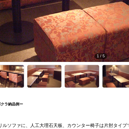
1
/
5
バクラ納品例ー
リルソファに、人工大理石天板、カウンター椅子は片肘タイプ