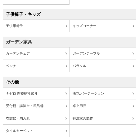
子供椅子・キッズ
子供用椅子
キッズコーナー
ガーデン家具
ガーデンチェア
ガーデンテーブル
ベンチ
パラソル
その他
ナゼロ 医療福祉家具
衝立/パーテーション
受付棚・講演台・風呂桶
卓上用品
衣裳盆・屑入れ
特注家具製作
タイルカーペット