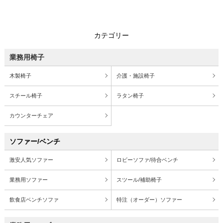
カテゴリー
業務用椅子
木製椅子
介護・施設椅子
スチール椅子
ラタン椅子
カウンターチェア
ソファー/ベンチ
激安人気ソファー
ロビーソファ/待合ベンチ
業務用ソファー
スツール/補助椅子
飲食店ベンチソファ
特注（オーダー）ソファー