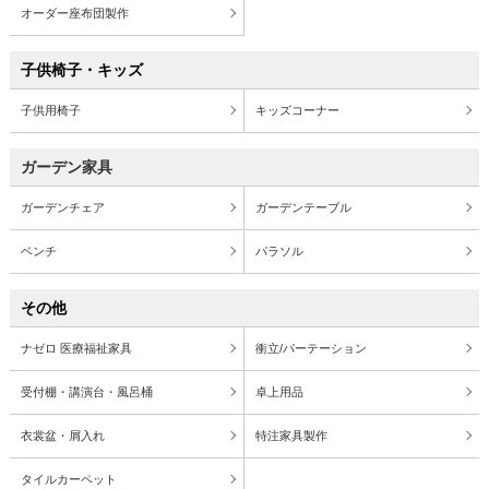
オーダー座布団製作
子供椅子・キッズ
子供用椅子
キッズコーナー
ガーデン家具
ガーデンチェア
ガーデンテーブル
ベンチ
パラソル
その他
ナゼロ 医療福祉家具
衝立/パーテーション
受付棚・講演台・風呂桶
卓上用品
衣裳盆・屑入れ
特注家具製作
タイルカーペット