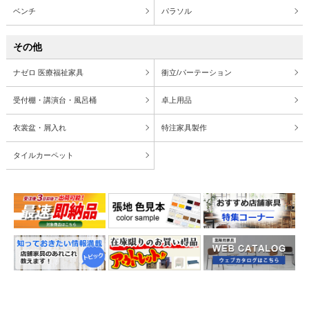
ベンチ
パラソル
その他
ナゼロ 医療福祉家具
衝立/パーテーション
受付棚・講演台・風呂桶
卓上用品
衣裳盆・屑入れ
特注家具製作
タイルカーペット