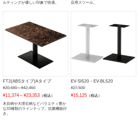
ルティングが優しい印象で快適。
店用スツール。
FT2(ABSタイプ)Aタイプ
EV-SI520・EV-BL520
¥20,680～¥42,460
¥27,500
¥11,374～¥23,353
¥15,125
（税込）
（税込）
木目柄や大理石柄などバラエティ豊か
な33種類のラインナップ。抗菌機能付
き。