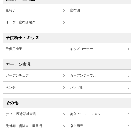
座椅子
座布団
オーダー座布団製作
子供椅子・キッズ
子供用椅子
キッズコーナー
ガーデン家具
ガーデンチェア
ガーデンテーブル
ベンチ
パラソル
その他
ナゼロ 医療福祉家具
衝立/パーテーション
受付棚・講演台・風呂桶
卓上用品