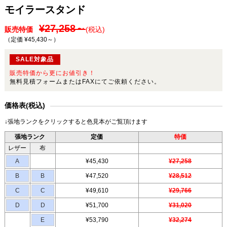
モイラースタンド
¥27,258～
販売特価
(税込)
（定価 ¥45,430～
）
SALE対象品
販売特価から更にお値引き！
無料見積フォームまたはFAXにてご依頼ください。
価格表(税込)
↓張地ランクをクリックすると色見本がご覧頂けます
張地ランク
定価
特価
レザー
布
A
¥45,430
¥27,258
B
B
¥47,520
¥28,512
C
C
¥49,610
¥29,766
D
D
¥51,700
¥31,020
E
¥53,790
¥32,274