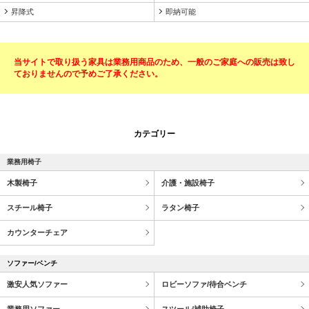
昇降式
即納可能
当サイトで取り扱う家具は業務用商品のため、一般のご家庭への販売は致し
ておりませんので予めご了承ください。
カテゴリー
業務用椅子
木製椅子
介護・施設椅子
スチール椅子
ラタン椅子
カウンターチェア
ソファー/ベンチ
激安人気ソファー
ロビーソファ/待合ベンチ
業務用ソファー
スツール/補助椅子