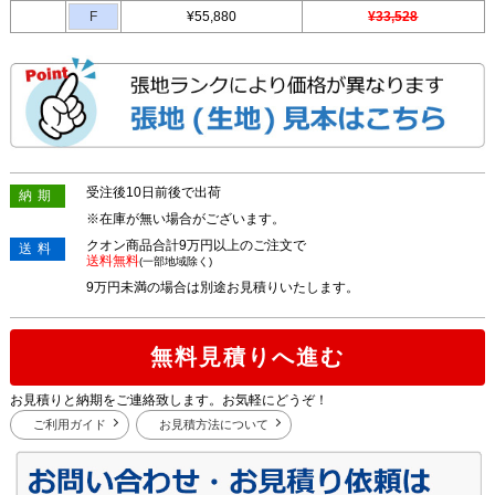
F
¥55,880
¥33,528
受注後10日前後で出荷
納期
※在庫が無い場合がございます。
クオン商品合計9万円以上のご注文で
送料
送料無料
(一部地域除く)
9万円未満の場合は別途お見積りいたします。
無料見積りへ進む
お見積りと納期をご連絡致します。お気軽にどうぞ！
ご利用ガイド
お見積方法について