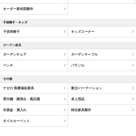
オーダー座布団製作
子供椅子・キッズ
子供用椅子
キッズコーナー
ガーデン家具
ガーデンチェア
ガーデンテーブル
ベンチ
パラソル
その他
ナゼロ 医療福祉家具
衝立/パーテーション
受付棚・講演台・風呂桶
卓上用品
衣裳盆・屑入れ
特注家具製作
タイルカーペット