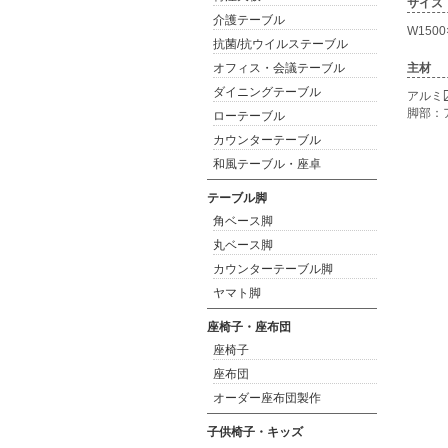
サイズ
介護テーブル
W1500
抗菌/抗ウイルステーブル
オフィス・会議テーブル
主材
ダイニングテーブル
アルミ
脚部：
ローテーブル
カウンターテーブル
和風テーブル・座卓
テーブル脚
角ベース脚
丸ベース脚
カウンターテーブル脚
ヤマト脚
座椅子・座布団
座椅子
座布団
オーダー座布団製作
子供椅子・キッズ