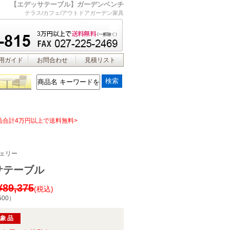
【エデッサテーブル】ガーデンベンチ
テラス/カフェ/アウトドアガーデン家具
用ガイド
お問合わせ
見積リスト
品合計4万円以上で送料無料>
ェリー
サテーブル
¥89,375
(税込)
500
）
対象品