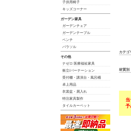
子供用椅子
キッズコーナー
ガーデン家具
ガーデンチェア
ガーデンテーブル
ベンチ
パラソル
カテゴ
その他
ナゼロ 医療福祉家具
材質別
衝立/パーテーション
受付棚・講演台・風呂桶
卓上用品
衣裳盆・屑入れ
特注家具製作
当
予
タイルカーペット