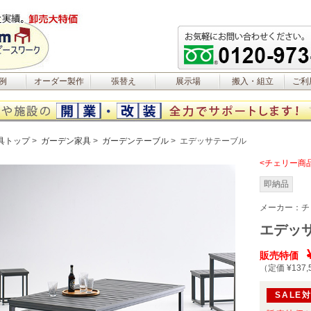
例
オーダー製作
張替え
展示場
搬入・組立
ご利
具トップ
ガーデン家具
ガーデンテーブル
エデッサテーブル
<チェリー商
即納品
メーカー：
チ
エデッ
販売特価
（定価 ¥137,
SALE