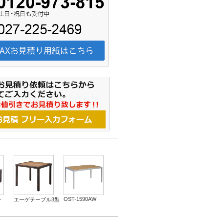
OST-1590AW
チ
エーゲテーブル3型