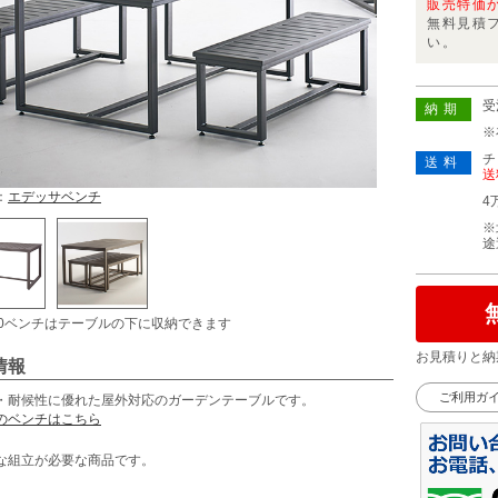
販売特価
無料見積
い。
受
納期
※
チ
送料
送
：
エデッサベンチ
4
※
途
20ベンチはテーブルの下に収納できます
お見積りと納
情報
ご利用ガ
・耐候性に優れた屋外対応のガーデンテーブルです。
のベンチはこちら
な組立が必要な商品です。