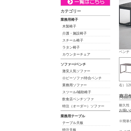
カテゴリー
業務用椅子
木製椅子
介護・施設椅子
スチール椅子
ラタン椅子
ベンチ
カウンターチェア
ソファー/ベンチ
激安人気ソファー
ロビーソファ/待合ベンチ
業務用ソファー
右）1
スツール/補助椅子
商品
飲食店ベンチソファ
耐久性
特注（オーダー）ソファー
お揃い
業務用テーブル
※簡単
テーブル天板
特注天板