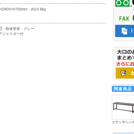
×D900×H700mm・約24.8kg
〼・粉体塗装・グレー
アジャスター付
関連商品
エデッサベン