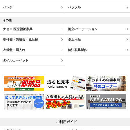
ベンチ
パラソル
その他
ナゼロ 医療福祉家具
衝立/パーテーション
受付棚・講演台・風呂桶
卓上用品
衣裳盆・屑入れ
特注家具製作
タイルカーペット
ご利用ガイド