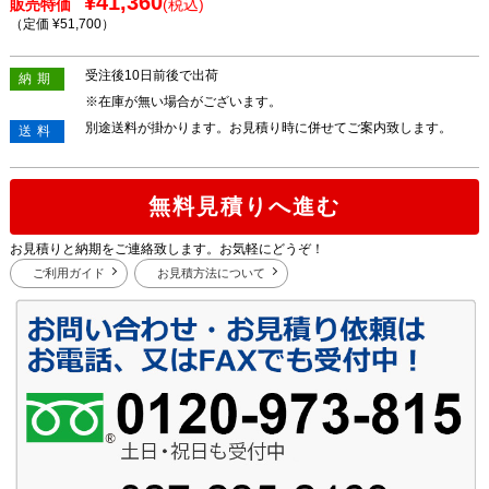
¥41,360
販売特価
(税込)
（定価 ¥51,700
）
受注後10日前後で出荷
納期
※在庫が無い場合がございます。
別途送料が掛かります。お見積り時に併せてご案内致します。
送料
無料見積りへ進む
お見積りと納期をご連絡致します。お気軽にどうぞ！
ご利用ガイド
お見積方法について