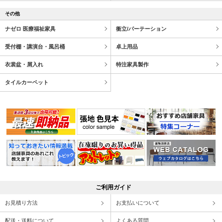
その他
ナゼロ 医療福祉家具
衝立/パーテーション
受付棚・講演台・風呂桶
卓上用品
衣裳盆・屑入れ
特注家具製作
タイルカーペット
ご利用ガイド
お見積り方法
お支払いについて
配送・送料について
よくある質問