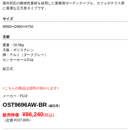
屋外対応の耐候性素材を採用した業務用ガーデンテーブル。カフェやテラス席
に最適な正方形タイプです。
サイズ
W960×D960×H750
主材
重量：16.5kg
天板：ポリスチレン
脚：アルミ（ダークグレー）
センターホール51φ
組立式
<こちらの商品は送料が掛かります>
メーカー：
FUJI
OST9696AW-BR
（組立式）
¥86,240
販売特価
(税込)
（定価 ¥107,800
）