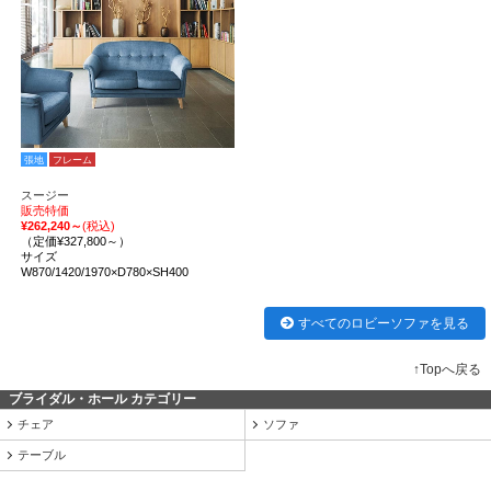
張地
フレーム
スージー
販売特価
¥262,240～
(税込)
（定価¥327,800～）
サイズ
W870/1420/1970×D780×SH400
すべてのロビーソファを見る
↑Topへ戻る
ブライダル・ホール カテゴリー
チェア
ソファ
テーブル