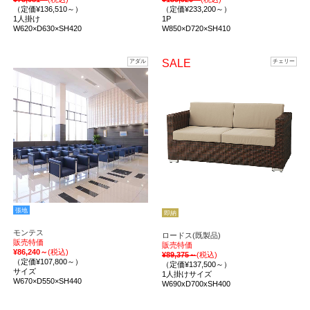
（定価¥136,510～）
（定価¥233,200～）
1人掛け
1P
W620×D630×SH420
W850×D720×SH410
SALE
アダル
チェリー
張地
即納
モンテス
ロードス(既製品)
販売特価
販売特価
¥86,240～
(税込)
¥89,375～
(税込)
（定価¥107,800～）
（定価¥137,500～）
サイズ
1人掛けサイズ
W670×D550×SH440
W690xD700xSH400