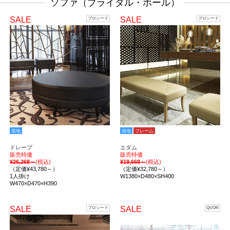
ソファ（ブライダル・ホール）
SALE
SALE
プロシード
プロシード
張地
張地
フレーム
ドレープ
エダム
販売特価
販売特価
¥26,268～
(税込)
¥19,668～
(税込)
（定価¥43,780～）
（定価¥32,780～）
1人掛け
W1380×D480×SH400
W470×D470×H390
SALE
SALE
プロシード
QUON