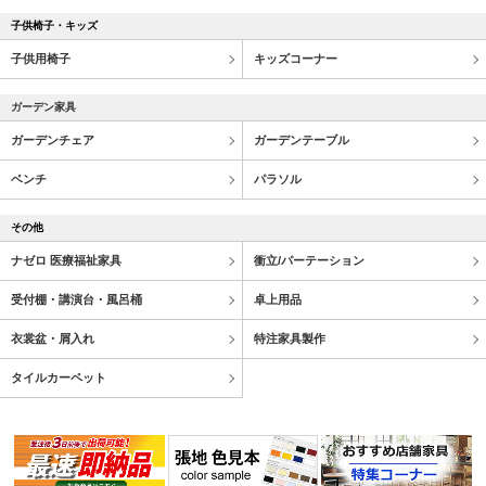
子供椅子・キッズ
子供用椅子
キッズコーナー
ガーデン家具
ガーデンチェア
ガーデンテーブル
ベンチ
パラソル
その他
ナゼロ 医療福祉家具
衝立/パーテーション
受付棚・講演台・風呂桶
卓上用品
衣裳盆・屑入れ
特注家具製作
タイルカーペット