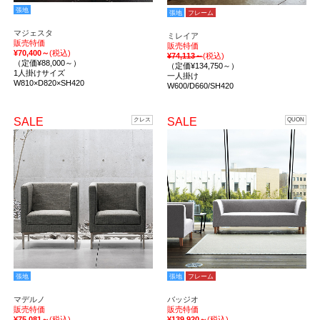
張地
張地
フレーム
マジェスタ
ミレイア
販売特価
販売特価
¥70,400～
(税込)
¥74,113～
(税込)
（定価¥88,000～）
（定価¥134,750～）
1人掛けサイズ
一人掛け
W810×D820×SH420
W600/D660/SH420
SALE
SALE
クレス
QUON
張地
張地
フレーム
マデルノ
バッジオ
販売特価
販売特価
¥75,081～
(税込)
¥139,920～
(税込)