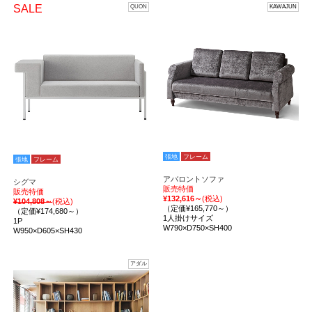
SALE
QUON
KAWAJUN
張地
フレーム
張地
フレーム
アバロントソファ
シグマ
販売特価
販売特価
¥132,616～
(税込)
¥104,808～
(税込)
（定価¥165,770～）
（定価¥174,680～）
1人掛けサイズ
1P
W790×D750×SH400
W950×D605×SH430
アダル