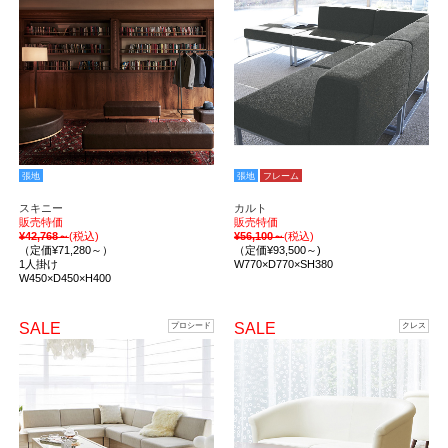
張地
張地
フレーム
スキニー
カルト
販売特価
販売特価
¥42,768～
(税込)
¥56,100～
(税込)
（定価¥71,280～）
（定価¥93,500～)
1人掛け
W770×D770×SH380
W450×D450×H400
SALE
SALE
プロシード
クレス