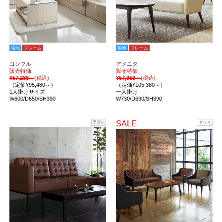
張地
フレーム
張地
フレーム
コンフル
アメニタ
販売特価
販売特価
¥57,288～
(税込)
¥57,959～
(税込)
（定価¥95,480～）
（定価¥105,380～）
1人掛けサイズ
一人掛け
W600/D650/SH390
W730/D630/SH390
SALE
アダル
クレス