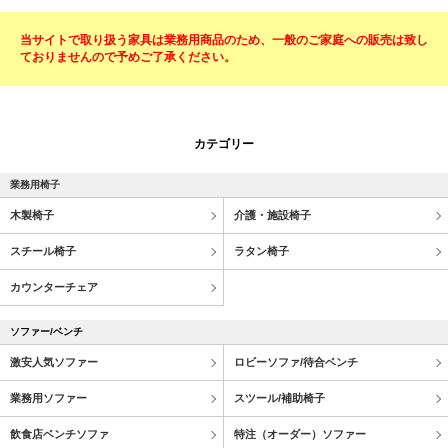
当サイトで取り扱う家具は業務用商品のため、一般のご家庭への販売は致し
ておりませんので予めご了承ください。
カテゴリー
業務用椅子
木製椅子
介護・施設椅子
スチール椅子
ラタン椅子
カウンターチェア
ソファー/ベンチ
激安人気ソファー
ロビーソファ/待合ベンチ
業務用ソファー
スツール/補助椅子
飲食店ベンチソファ
特注（オーダー）ソファー