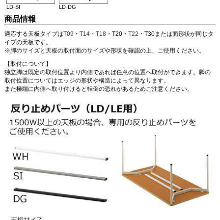
LD-SI
LD-DG
商品情報
適応する天板タイプは
T09
・
T14
・
T18
・T20・
T22
・T30または面形状が同じタ
イプの天板です。
※脚のサイズと天板の取付面のサイズや形状を確認の上、ご使用ください。
【取付について】
独立脚は既定の取付位置より内側であれば任意の位置へ取付ができます。脚の
取付位置についてはエッジの形状や構造によって異なります。
また極端に内側へ取り付けると転倒の恐れがあるためご注意ください。