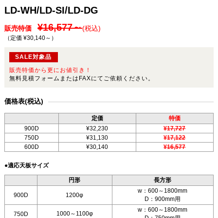
LD-WH/LD-SI/LD-DG
¥16,577～
販売特価
(税込)
（定価 ¥30,140～
）
SALE対象品
販売特価から更にお値引き！
無料見積フォームまたはFAXにてご依頼ください。
価格表(税込)
定価
特価
900D
¥32,230
¥17,727
750D
¥31,130
¥17,122
600D
¥30,140
¥16,577
●適応天板サイズ
円形
長方形
w：600～1800mm
900D
1200φ
D：900mm用
w：600～1800mm
1000～1100φ
750D
D：750mm用