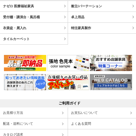
ナゼロ 医療福祉家具
衝立/パーテーション
受付棚・講演台・風呂桶
卓上用品
衣裳盆・屑入れ
特注家具製作
タイルカーペット
ご利用ガイド
お見積り方法
お支払いについて
配送・送料について
よくある質問
カタログ請求