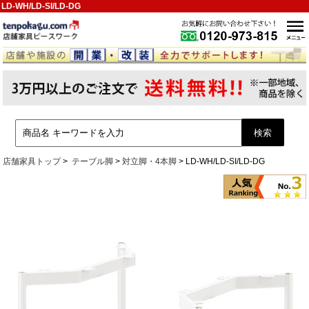
LD-WH/LD-SI/LD-DG
店舗家具トップ
テーブル脚
対立脚・4本脚
LD-WH/LD-SI/LD-DG