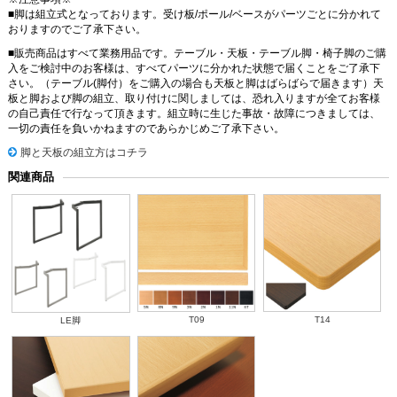
■脚は組立式となっております。受け板/ポール/ベースがパーツごとに分かれて
おりますのでご了承下さい。
■販売商品はすべて業務用品です。テーブル・天板・テーブル脚・椅子脚のご購
入をご検討中のお客様は、すべてパーツに分かれた状態で届くことをご了承下
さい。（テーブル(脚付）をご購入の場合も天板と脚はばらばらで届きます）天
板と脚および脚の組立、取り付けに関しましては、恐れ入りますが全てお客様
の自己責任で行なって頂きます。組立時に生じた事故・故障につきましては、
一切の責任を負いかねますのであらかじめご了承下さい。
脚と天板の組立方はコチラ
関連商品
T09
T14
LE脚