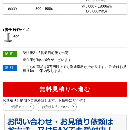
w：600～1800mm
800～900φ
600D
D：600mm用
●脚仕上げサイズ
690
受注後2～3営業日前後で出荷
納期
※在庫が無い場合がございます。
こちらの商品は3万円以上でも別途送料が掛かります。 料金はお見
送料
積り時にご案内致します。
無料見積りへ進む
お見積りと納期をご連絡致します。お気軽にどうぞ！
ご利用ガイド
お見積方法について