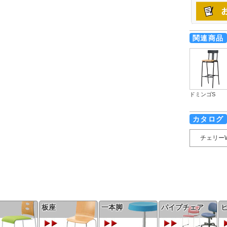
関連商品
ドミンゴS
カタログ
チェリー
板座
一本脚
パイプチェア