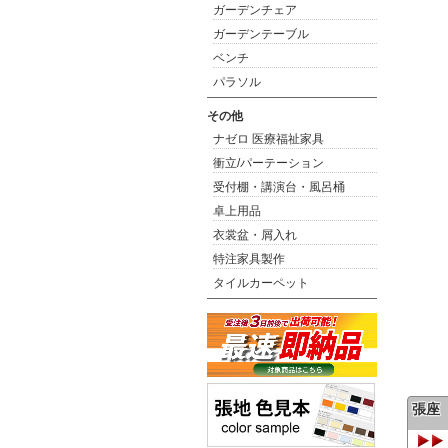
ガーデンチェア
ガーデンテーブル
ベンチ
パラソル
その他
ナゼロ 医療福祉家具
衝立/パーテーション
受付棚・講演台・風呂桶
卓上用品
衣裳盆・屑入れ
特注家具製作
タイルカーペット
張座