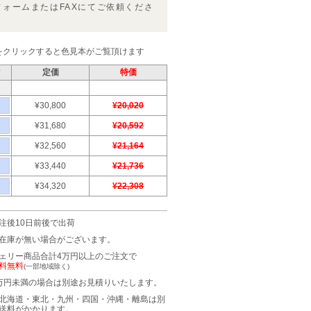
フォームまたはFAXにてご依頼くださ
をクリックすると色見本がご覧頂けます
ク
定価
特価
¥30,800
¥20,020
¥31,680
¥20,592
¥32,560
¥21,164
¥33,440
¥21,736
¥34,320
¥22,308
注後10日前後で出荷
在庫が無い場合がございます。
ェリー商品合計4万円以上のご注文で
料無料
(一部地域除く)
万円未満の場合は別途お見積りいたします。
北海道・東北・九州・四国・沖縄・離島は別
送料がかかります。