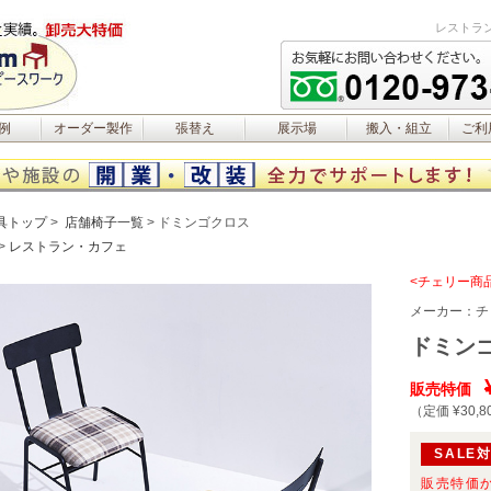
レストラ
例
オーダー製作
張替え
展示場
搬入・組立
ご利
具トップ
店舗椅子一覧
ドミンゴクロス
レストラン・カフェ
<チェリー商
メーカー：
チ
ドミン
販売特価
（定価 ¥30,8
SALE
販売特価