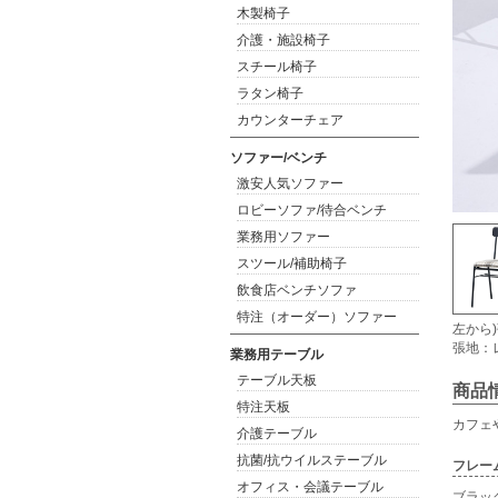
木製椅子
介護・施設椅子
スチール椅子
ラタン椅子
カウンターチェア
ソファー/ベンチ
激安人気ソファー
ロビーソファ/待合ベンチ
業務用ソファー
スツール/補助椅子
飲食店ベンチソファ
特注（オーダー）ソファー
左から)
張地：レ
業務用テーブル
テーブル天板
商品
特注天板
カフェ
介護テーブル
抗菌/抗ウイルステーブル
フレー
オフィス・会議テーブル
ブラッ