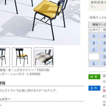
無料見積
い。
↓張地ランク
張地ラン
レザー
布
A
A
B
B
C
C
D
E
E
張地：布・シグネイチャー・T-9227(B)
ザー・シャバクロ・L-6304(B)
受
納期
※
情報
チ
送料
やレストランでお使い頂けるスチールチェア。
送
4
ムカラー
※
途
ク