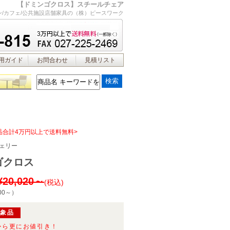
【ドミンゴクロス】スチールチェア
ン/カフェ/公共施設店舗家具の（株）ピースワーク
用ガイド
お問合わせ
見積リスト
品合計4万円以上で送料無料>
ェリー
ゴクロス
¥20,020～
(税込)
00～
）
対象品
から更にお値引き！