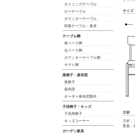
ダイニングテーブル
サイズ
ローテーブル
カウンターテーブル
和風テーブル・座卓
テーブル脚
角ベース脚
丸ベース脚
カウンターテーブル脚
ヤマト脚
座椅子・座布団
座椅子
座布団
オーダー座布団製作
子供椅子・キッズ
主材
子供用椅子
主材：
キッズコーナー
重量：約
ガーデン家具