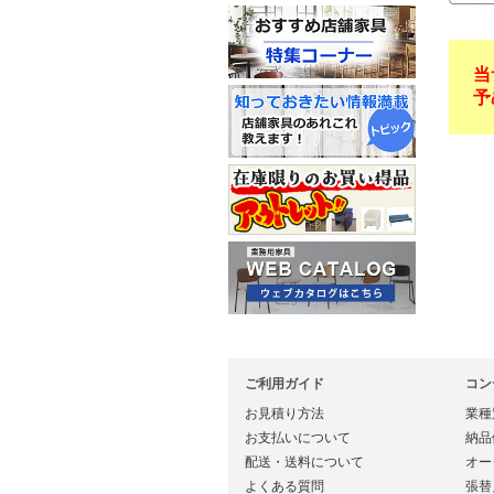
当
予
ご利用ガイド
コン
お見積り方法
業種
お支払いについて
納品
配送・送料について
オー
よくある質問
張替