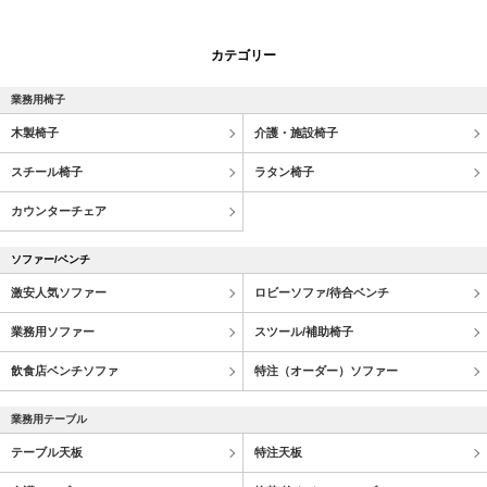
カテゴリー
業務用椅子
木製椅子
介護・施設椅子
スチール椅子
ラタン椅子
カウンターチェア
ソファー/ベンチ
激安人気ソファー
ロビーソファ/待合ベンチ
業務用ソファー
スツール/補助椅子
飲食店ベンチソファ
特注（オーダー）ソファー
業務用テーブル
テーブル天板
特注天板