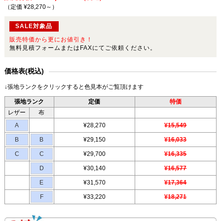
（定価 ¥28,270～
）
SALE対象品
販売特価から更にお値引き！
無料見積フォームまたはFAXにてご依頼ください。
価格表(税込)
↓張地ランクをクリックすると色見本がご覧頂けます
張地ランク
定価
特価
レザー
布
A
¥28,270
¥15,549
B
B
¥29,150
¥16,033
C
C
¥29,700
¥16,335
D
¥30,140
¥16,577
E
¥31,570
¥17,364
F
¥33,220
¥18,271