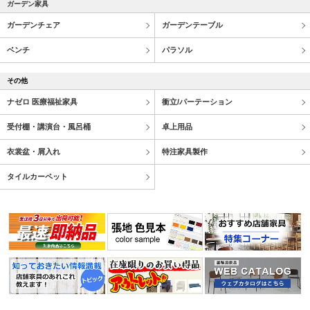
ガーデン家具
ガーデンチェア
ガーデンテーブル
ベンチ
パラソル
その他
ナゼロ 医療福祉家具
衝立/パーテーション
受付棚・講演台・風呂桶
卓上用品
衣裳盆・屑入れ
特注家具製作
タイルカーペット