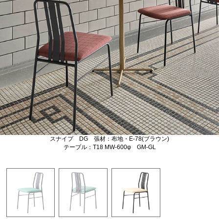
スナイプ DG 張材：布地・E-78(ブラウン)
テーブル：T18 MW-600φ GM-GL