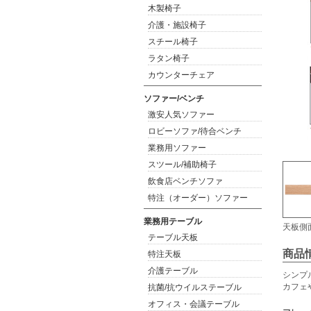
木製椅子
介護・施設椅子
スチール椅子
ラタン椅子
カウンターチェア
ソファー/ベンチ
激安人気ソファー
ロビーソファ/待合ベンチ
業務用ソファー
スツール/補助椅子
飲食店ベンチソファ
特注（オーダー）ソファー
業務用テーブル
天板側
テーブル天板
商品
特注天板
介護テーブル
シンプ
カフェ
抗菌/抗ウイルステーブル
オフィス・会議テーブル