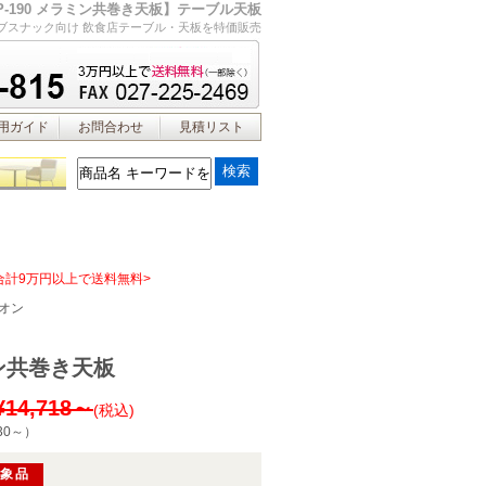
P-190 メラミン共巻き天板】テーブル天板
ブスナック向け 飲食店テーブル・天板を特価販売
用ガイド
お問合わせ
見積リスト
合計9万円以上で送料無料>
オン
ン共巻き天板
¥14,718～
(税込)
30～
）
対象品