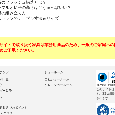
板のフラッシュ構造とは？
ーブルと椅子の高さはどう選べばいい？
板の組み立て方
ストランのテーブル寸法＆サイズ
サイトで取り扱う家具は業務用商品のため、一般のご家庭への
めご了承ください。
テンツ
ショールーム
別一覧
自社ショールーム
例
クレスショールーム
このサイトは
ダー製作
す。SSL対
え
されます。
家具選びのポイント
Bカタログ