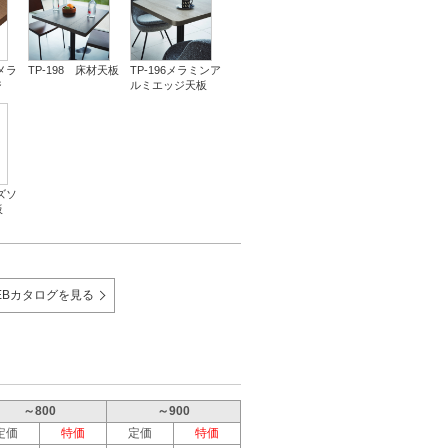
調メラ
TP-198 床材天板
TP-196メラミンア
ジ
ルミエッジ天板
ーズソ
板
EBカタログを見る
～800
～900
定価
特価
定価
特価