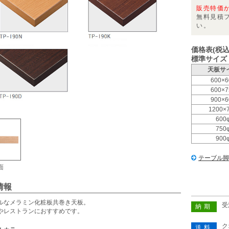
販売特価
無料見積
い。
価格表(税込
標準サイズ
天板サ
600×6
600×7
900×6
1200×
600
750
900
テーブル脚
面
情報
ルなメラミン化粧板共巻き天板。
受
納期
やレストランにおすすめです。
ク
送料