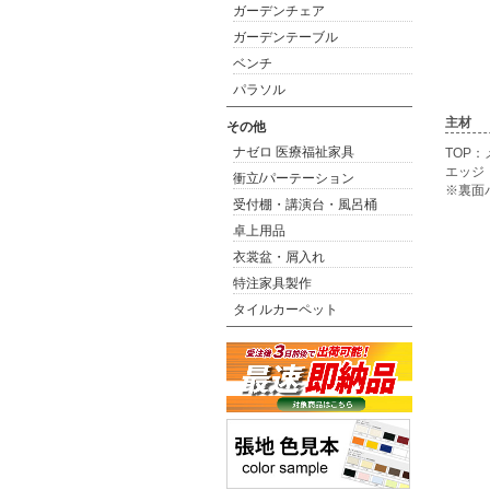
ガーデンチェア
ガーデンテーブル
ベンチ
パラソル
主材
その他
ナゼロ 医療福祉家具
TOP
エッジ
衝立/パーテーション
※裏面
受付棚・講演台・風呂桶
卓上用品
衣裳盆・屑入れ
特注家具製作
タイルカーペット