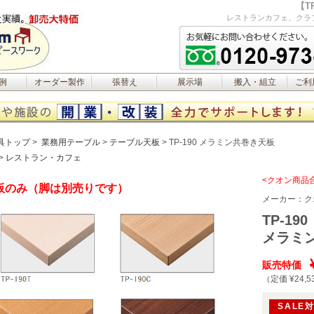
【T
レストランカフェ、クラ
例
オーダー製作
張替え
展示場
搬入・組立
ご利
具トップ
業務用テーブル
テーブル天板
TP-190 メラミン共巻き天板
レストラン・カフェ
<クオン商品
板のみ（脚は別売りです）
メーカー：
ク
TP-190
メラミ
販売特価
（定価 ¥24,5
SALE