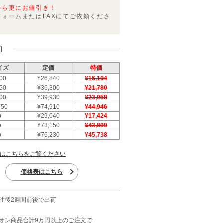
から更にお値引き！
フォームまたはFAXにてご依頼くださ
)
イズ
定価
特価
00
¥26,840
¥16,104
50
¥36,300
¥21,780
00
¥39,930
¥23,958
750
¥74,910
¥44,946
φ
¥29,040
¥17,424
φ
¥73,150
¥43,890
φ
¥76,230
¥45,738
はこちらをご覧ください
価格表はこちら
注後2週間前後で出荷
オン商品合計9万円以上のご注文で