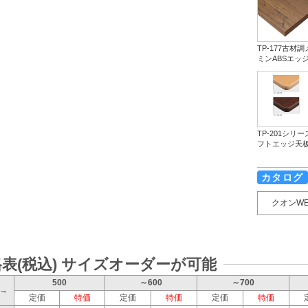
TP-177古材
ミンABSエッ
TP-201シリ
フトエッジ天
カタログ
クオンW
表(税込) サイズオーダーが可能
500
～600
～700
W→
定価
特価
定価
特価
定価
特価