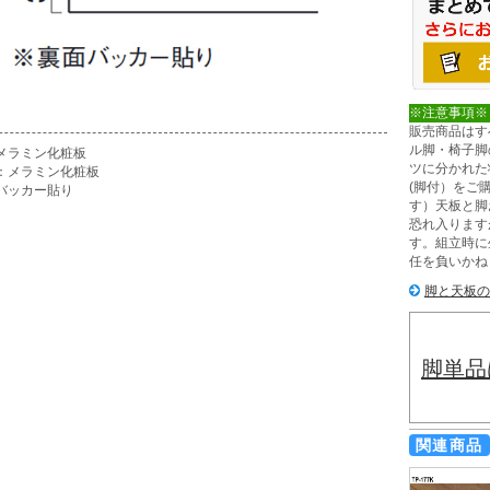
※注意事項※
販売商品はす
ル脚・椅子脚
：メラミン化粧板
ツに分かれた
：メラミン化粧板
(脚付）をご
バッカー貼り
す）天板と脚
恐れ入ります
す。組立時に
任を負いかね
脚と天板の
脚単品
関連商品