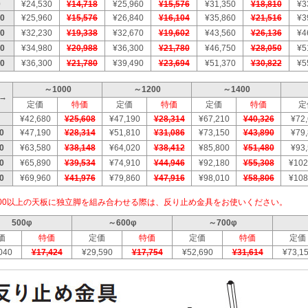
0
¥24,530
¥14,718
¥25,960
¥15,576
¥31,350
¥18,810
¥3
0
¥25,960
¥15,576
¥26,840
¥16,104
¥35,860
¥21,516
¥3
0
¥32,230
¥19,338
¥32,670
¥19,602
¥43,560
¥26,136
¥4
0
¥34,980
¥20,988
¥36,300
¥21,780
¥46,750
¥28,050
¥5
0
¥36,300
¥21,780
¥39,490
¥23,694
¥51,370
¥30,822
¥5
～1000
～1200
～1400
W→
定価
特価
定価
特価
定価
特価
定
¥42,680
¥25,608
¥47,190
¥28,314
¥67,210
¥40,326
¥72
0
¥47,190
¥28,314
¥51,810
¥31,086
¥73,150
¥43,890
¥79
0
¥63,580
¥38,148
¥64,020
¥38,412
¥85,800
¥51,480
¥93
0
¥65,890
¥39,534
¥74,910
¥44,946
¥92,180
¥55,308
¥102
0
¥69,960
¥41,976
¥79,860
¥47,916
¥98,010
¥58,806
¥108
500以上の天板に独立脚を組み合わせる際は、反り止め金具をお使いください。
500φ
～600φ
～700φ
価
特価
定価
特価
定価
特価
定価
040
¥17,424
¥29,590
¥17,754
¥52,690
¥31,614
¥73,1