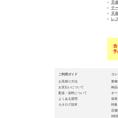
天
テ
天
レ
当
予
ご利用ガイド
コン
お見積り方法
業種
お支払いについて
納品
配送・送料について
オー
よくある質問
張替
カタログ請求
特集
店舗
WE