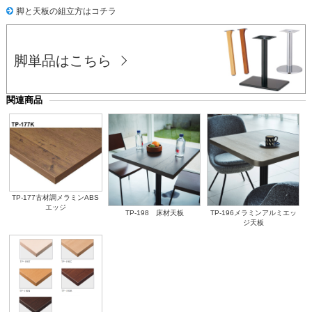
脚と天板の組立方はコチラ
脚単品はこちら
関連商品
TP-177古材調メラミンABS
エッジ
TP-198 床材天板
TP-196メラミンアルミエッ
ジ天板