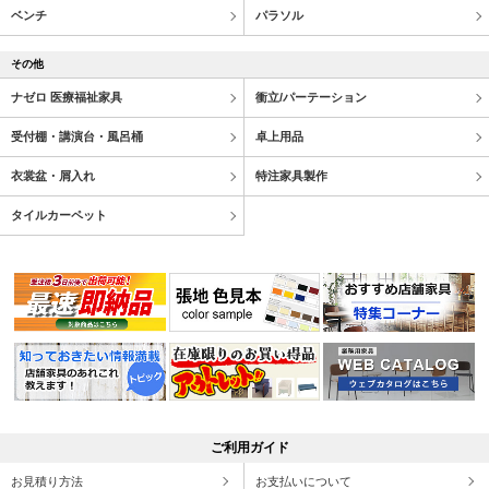
ベンチ
パラソル
その他
ナゼロ 医療福祉家具
衝立/パーテーション
受付棚・講演台・風呂桶
卓上用品
衣裳盆・屑入れ
特注家具製作
タイルカーペット
ご利用ガイド
お見積り方法
お支払いについて