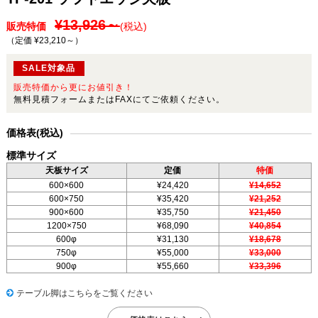
¥13,926～
販売特価
(税込)
（定価 ¥23,210～
）
SALE対象品
販売特価から更にお値引き！
無料見積フォームまたはFAXにてご依頼ください。
価格表(税込)
標準サイズ
天板サイズ
定価
特価
600×600
¥24,420
¥14,652
600×750
¥35,420
¥21,252
900×600
¥35,750
¥21,450
1200×750
¥68,090
¥40,854
600φ
¥31,130
¥18,678
750φ
¥55,000
¥33,000
900φ
¥55,660
¥33,396
テーブル脚はこちらをご覧ください