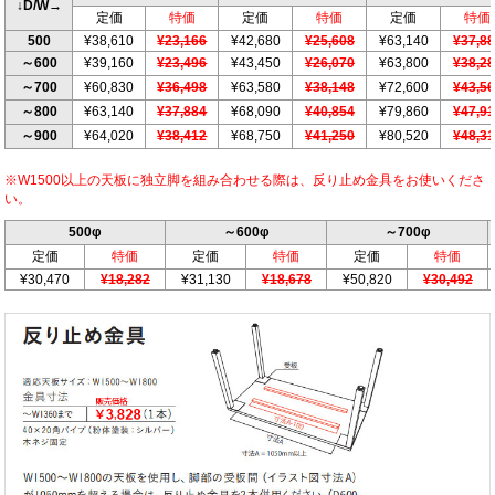
↓D/W→
定価
特価
定価
特価
定価
特価
500
¥38,610
¥23,166
¥42,680
¥25,608
¥63,140
¥37,8
～600
¥39,160
¥23,496
¥43,450
¥26,070
¥63,800
¥38,2
～700
¥60,830
¥36,498
¥63,580
¥38,148
¥72,600
¥43,5
～800
¥63,140
¥37,884
¥68,090
¥40,854
¥79,860
¥47,9
～900
¥64,020
¥38,412
¥68,750
¥41,250
¥80,520
¥48,3
※W1500以上の天板に独立脚を組み合わせる際は、反り止め金具をお使いくださ
い。
500φ
～600φ
～700φ
定価
特価
定価
特価
定価
特価
¥30,470
¥18,282
¥31,130
¥18,678
¥50,820
¥30,492