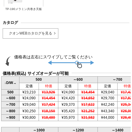
TP-190メラミン共巻き天板
カタログ
クオンWEBカタログを見る
価格表(税込) サイズオーダーが可能
500
～600
～700
↓D/W→
定価
特価
定価
特価
定価
特価
500
¥23,210
¥13,926
¥24,090
¥14,454
¥29,040
¥17,4
～600
¥24,090
¥14,454
¥24,420
¥14,652
¥29,700
¥17,8
～700
¥29,040
¥17,424
¥29,370
¥17,622
¥42,240
¥25,3
～800
¥30,250
¥18,150
¥35,420
¥21,252
¥43,340
¥26,0
～900
¥30,800
¥18,480
¥35,970
¥21,582
¥44,000
¥26,4
～1000
～1200
～1400