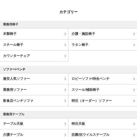
カテゴリー
業務用椅子
木製椅子
介護・施設椅子
スチール椅子
ラタン椅子
カウンターチェア
ソファー/ベンチ
激安人気ソファー
ロビーソファ/待合ベンチ
業務用ソファー
スツール/補助椅子
飲食店ベンチソファ
特注（オーダー）ソファー
業務用テーブル
テーブル天板
特注天板
介護テーブル
抗菌/抗ウイルステーブル