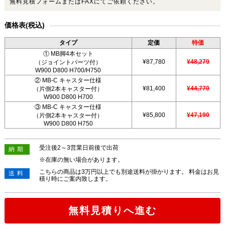
無料見積フォームまたはFAXにてご依頼ください。
価格表(税込)
タイプ
定価
特価
① MB脚4本セット
¥87,780
¥48,279
（ジョイントパーツ付）
W900 D800 H700/H750
② MB-C キャスター仕様
¥81,400
¥44,770
（片側2本キャスター付）
W900 D800 H700
③ MB-C キャスター仕様
¥85,800
¥47,190
（片側2本キャスター付）
W900 D800 H750
受注後2～3営業日前後で出荷
納期
※在庫の無い場合があります。
こちらの商品は3万円以上でも別途送料が掛かります。 料金はお見
送料
積り時にご案内致します。
無料見積りへ進む