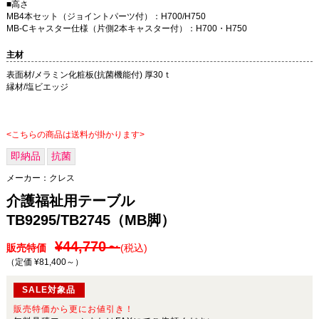
■高さ
MB4本セット（ジョイントパーツ付）：H700/H750
MB-Cキャスター仕様（片側2本キャスター付）：H700・H750
主材
表面材/メラミン化粧板(抗菌機能付) 厚30ｔ
縁材/塩ビエッジ
<こちらの商品は送料が掛かります>
即納品
抗菌
メーカー：
クレス
介護福祉用テーブル
TB9295/TB2745（MB脚）
¥44,770～
販売特価
(税込)
（定価 ¥81,400～
）
SALE対象品
販売特価から更にお値引き！