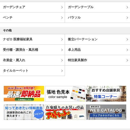
ガーデンチェア
ガーデンテーブル
ベンチ
パラソル
その他
ナゼロ 医療福祉家具
衝立/パーテーション
受付棚・講演台・風呂桶
卓上用品
衣裳盆・屑入れ
特注家具製作
タイルカーペット