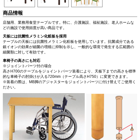
商品情報
店舗用、業務用食堂テーブルです。特に、介護施設、福祉施設、老人ホームな
どの施設で使用頻度が高い商品です。
天板には抗菌性メラミン化粧板を採用
テーブルの天板には抗菌性メラミン化粧板を使用しています。抗菌成分である
銀イオンの効果が細菌の増殖に抑制を示し、一般的な環境で発生する広範囲の
細菌類に対して有効です。
車椅子の高さにも対応
※ジョイントパーツ付の場合
高さH700のテーブルをジョイントパーツ装着により、天板下までの高さを標準
的な車椅子の肘掛けが入る720mm（テーブル高さH750）に変更できます。
※装着の際は、MB脚のアジャスターをジョイントパーツに付け替えてご使用く
ださい。