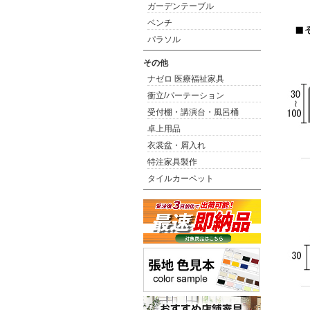
ガーデンテーブル
ベンチ
パラソル
その他
ナゼロ 医療福祉家具
衝立/パーテーション
受付棚・講演台・風呂桶
卓上用品
衣裳盆・屑入れ
特注家具製作
タイルカーペット