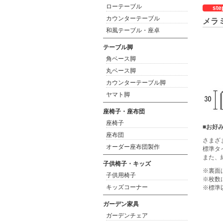
ローテーブル
ste
カウンターテーブル
メラ
和風テーブル・座卓
テーブル脚
角ベース脚
丸ベース脚
カウンターテーブル脚
ヤマト脚
座椅子・座布団
座椅子
■お好
座布団
さまざ
オーダー座布団製作
標準タ
また、
子供椅子・キッズ
※裏面
子供用椅子
※枚数
キッズコーナー
※標準
ガーデン家具
ガーデンチェア