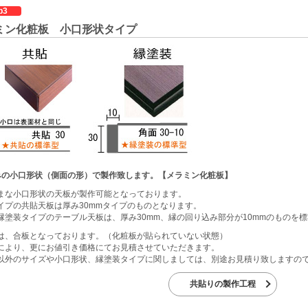
p3
ミン化粧板 小口形状タイプ
みの小口形状（側面の形）で製作致します。【メラミン化粧板】
まな小口形状の天板が製作可能となっております。
イプの共貼天板は厚み30mmタイプのものとなります。
縁塗装タイプのテーブル天板は、厚み30mm、縁の回り込み部分が10mmのものを
は、合板となっております。（化粧板が貼られていない状態）
により、更にお値引き価格にてお見積させていただきます。
以外のサイズや小口形状、縁塗装タイプに関しましては、別途お見積り致しますの
共貼りの製作工程