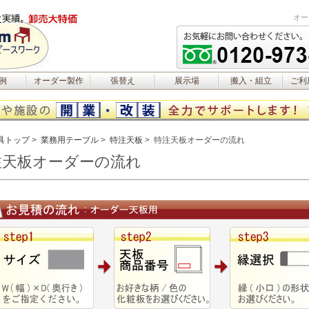
オー
例
オーダー製作
張替え
展示場
搬入・組立
ご利
具トップ
業務用テーブル
特注天板
特注天板オーダーの流れ
注天板オーダーの流れ