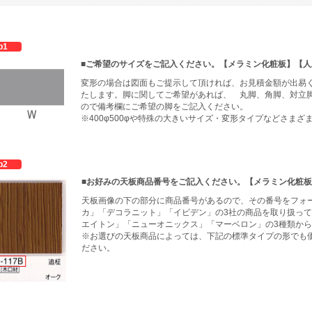
p1
■ご希望のサイズをご記入ください。【メラミン化粧板】【人
変形の場合は図面もご提示して頂ければ、お見積金額が出易
たします。脚に関してご希望があれば、 丸脚、角脚、対立
ので備考欄にご希望の脚をご記入ください。
※400φ500φや特殊の大きいサイズ・変形タイプなどさま
p2
■お好みの天板商品番号をご記入ください。【メラミン化粧
天板画像の下の部分に商品番号があるので、その番号をフォ
カ」「デコラニット」「イビデン」の3社の商品を取り扱っ
エイトン」「ニューオニックス」「マーベロン」の3種類か
※お選びの天板商品によっては、下記の標準タイプの形でも
ださい。