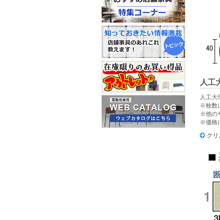
人工
人工大
※枚数
※他の
※価格
クリ