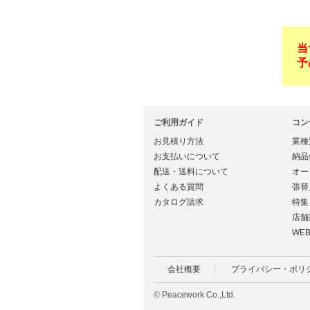
当
予
ご利用ガイド
コン
お見積り方法
業種
お支払いについて
納品
配送・送料について
オー
よくある質問
張替
カタログ請求
特集
店舗
WE
会社概要
プライバシー・ポリ
© Peacework Co.,Ltd.