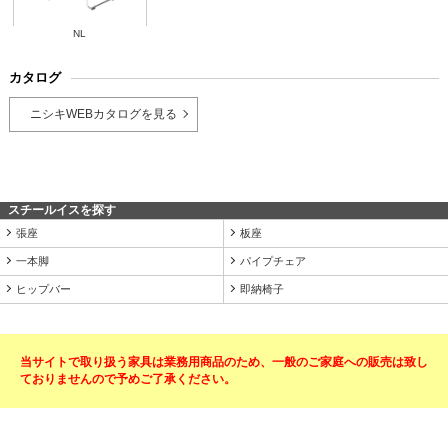
NL
カタログ
ニシキWEBカタログを見る
スチールイスを探す
張座
板座
一本脚
パイプチェア
ヒップバー
即納椅子
当サイトで取り扱う家具は業務用商品のため、一般のご家庭への販売は致し
ておりませんので予めご了承ください。