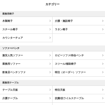
カテゴリー
業務用椅子
木製椅子
介護・施設椅子
スチール椅子
ラタン椅子
カウンターチェア
ソファー/ベンチ
激安人気ソファー
ロビーソファ/待合ベンチ
業務用ソファー
スツール/補助椅子
飲食店ベンチソファ
特注（オーダー）ソファー
業務用テーブル
テーブル天板
特注天板
介護テーブル
抗菌/抗ウイルステーブル