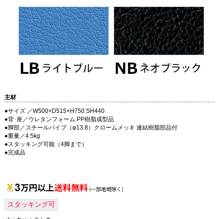
主材
●サイズ ／W500×D515×H750 SH440
●背･座／ウレタンフォーム PP樹脂成型品
●脚部／スチールパイプ（φ13.8）クロームメッキ 連結樹脂部品付
●重量／4.5kg
●スタッキング可能（4脚まで）
●完成品
スタッキング可