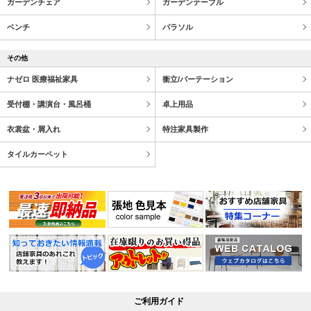
ガーデンチェア
ガーデンテーブル
ベンチ
パラソル
その他
ナゼロ 医療福祉家具
衝立/パーテーション
受付棚・講演台・風呂桶
卓上用品
衣裳盆・屑入れ
特注家具製作
タイルカーペット
ご利用ガイド