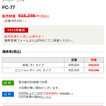
メーカー：
ニシキ
FC-77
¥15,246～
販売特価
(税込)
（定価 ¥25,410～
）
SALE対象品
販売特価から更にお値引き！
無料見積フォームまたはFAXにてご依頼ください。
価格表(税込)
定価
特価
布地［F］タイプ
¥26,620
¥15,972
ビニールレザー［V］タイプ
¥25,410
¥15,246
受注後10日前後で出荷
納期
※在庫が無い場合がございます。
3万円以上のご注文で
送料無料
(一部地域除く)
送料
3万円未満の場合は
こちら