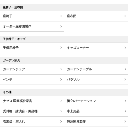
座椅子・座布団
座椅子
座布団
オーダー座布団製作
子供椅子・キッズ
子供用椅子
キッズコーナー
ガーデン家具
ガーデンチェア
ガーデンテーブル
ベンチ
パラソル
その他
ナゼロ 医療福祉家具
衝立/パーテーション
受付棚・講演台・風呂桶
卓上用品
衣裳盆・屑入れ
特注家具製作