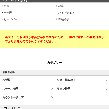
スチールイスを探す
張座
板座
一本脚
パイプチェア
ヒップバー
即納椅子
当サイトで取り扱う家具は業務用商品のため、一般のご家庭への販売は致し
ておりませんので予めご了承ください。
カテゴリー
業務用椅子
木製椅子
介護・施設椅子
スチール椅子
ラタン椅子
カウンターチェア
ソファー/ベンチ