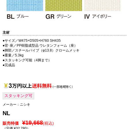
主材
●サイズ／W475×D505×H760 SH435
●背･座／PP樹脂成型品 ウレタンフォーム（座）
●脚部／スチールパイプ（φ13.8）クロームメッキ
●重量／5.3kg
●スタッキング可能（4脚まで）
●完成品
スタッキング可
メーカー：
ニシキ
NL
¥19,668
販売特価
(税込)
（定価 ¥32,780
）