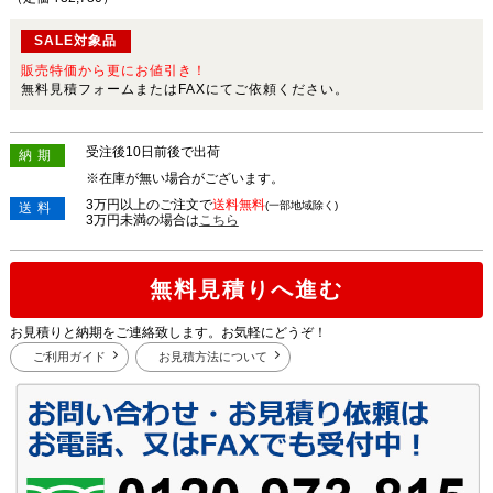
SALE対象品
販売特価から更にお値引き！
無料見積フォームまたはFAXにてご依頼ください。
受注後10日前後で出荷
納期
※在庫が無い場合がございます。
3万円以上のご注文で
送料無料
(一部地域除く)
送料
3万円未満の場合は
こちら
無料見積りへ進む
お見積りと納期をご連絡致します。お気軽にどうぞ！
ご利用ガイド
お見積方法について